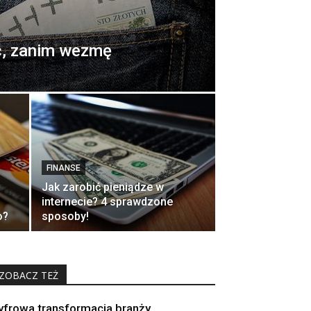
ć, zanim wezmę
FINANSE
Jak zarobić pieniądze w
internecie? 4 sprawdzone
o?
sposoby!
ZOBACZ TEŻ
yfrowa transformacja branży