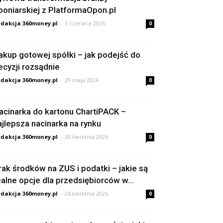
poniarskiej z PlatformaOpon.pl
dakcja 360money.pl
-
3 czerwca 2026
0
akup gotowej spółki – jak podejść do
ecyzji rozsądnie
dakcja 360money.pl
-
29 maja 2026
0
acinarka do kartonu ChartiPACK –
ajlepsza nacinarka na rynku
dakcja 360money.pl
-
30 kwietnia 2026
0
rak środków na ZUS i podatki – jakie są
ealne opcje dla przedsiębiorców w...
dakcja 360money.pl
-
24 kwietnia 2026
0