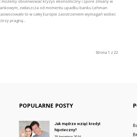
at możemy obserwować kryzys ekonomiczny i spore zmiany w
bankowym, zwłaszcza od momentu upadku banku Lehman
 Zaowocowało to w całej Europie zaostrzeniem wymagań wobec
tórzy pragną...
Strona 1 z 22
POPULARNE POSTY
P
Jak mądrze wziąć kredyt
B
hipoteczny?
B
20 kwietnia 2016