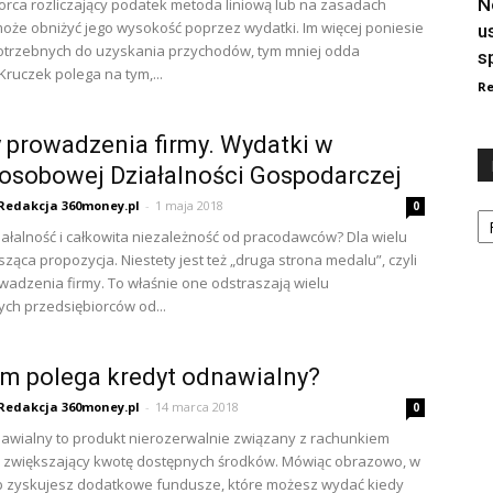
N
orca rozliczający podatek metoda liniową lub na zasadach
oże obniżyć jego wysokość poprzez wydatki. Im więcej poniesie
u
otrzebnych do uzyskania przychodów, tym mniej odda
s
Kruczek polega na tym,...
Re
 prowadzenia firmy. Wydatki w
osobowej Działalności Gospodarczej
Redakcja 360money.pl
-
1 maja 2018
Ka
0
ałalność i całkowita niezależność od pracodawców? Dla wielu
sząca propozycja. Niestety jest też „druga strona medalu”, czyli
wadzenia firmy. To właśnie one odstraszają wielu
ych przedsiębiorców od...
m polega kredyt odnawialny?
Redakcja 360money.pl
-
14 marca 2018
0
awialny to produkt nierozerwalnie związany z rachunkiem
 zwiększający kwotę dostępnych środków. Mówiąc obrazowo, w
b zyskujesz dodatkowe fundusze, które możesz wydać kiedy