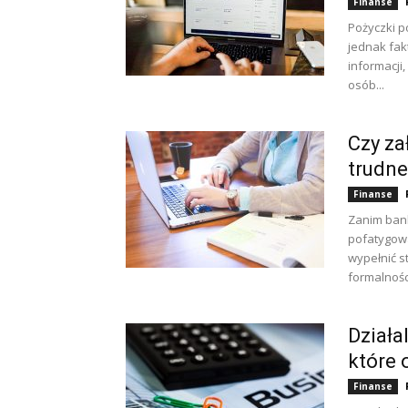
Finanse
Pożyczki p
jednak fak
informacji,
osób...
Czy za
trudne
Finanse
Zanim bank
pofatygowa
wypełnić s
formalnośc
Działa
które
Finanse