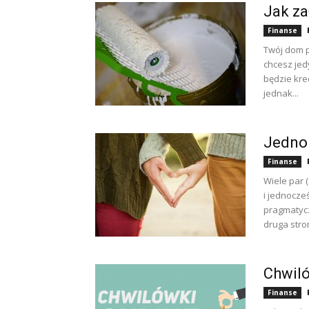
Jak za
Finanse
Twój dom p
chcesz jed
będzie kre
jednak...
Jedno 
Finanse
Wiele par 
i jednocze
pragmatycz
druga stron
Chwiló
Finanse