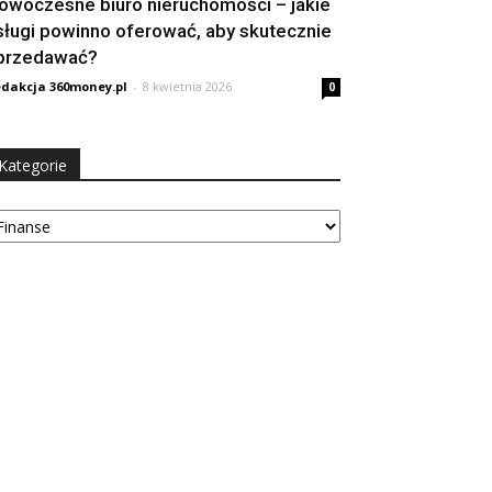
owoczesne biuro nieruchomości – jakie
sługi powinno oferować, aby skutecznie
przedawać?
dakcja 360money.pl
-
8 kwietnia 2026
0
Kategorie
tegorie