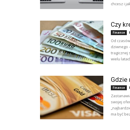
chcesz i ja
Czy kr
Finanse
Od czasów 
dziwnego –
tragicznej 
wielu latach
Gdzie 
Finanse
Zastanawia
swojej ofe
„najbardzi
ma być bez