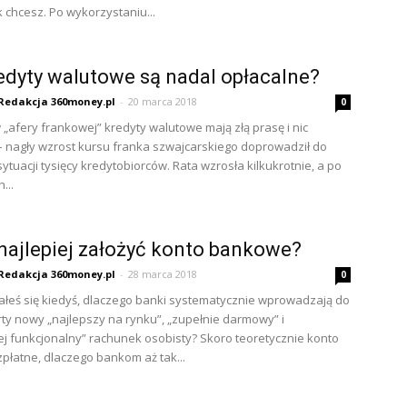
k chcesz. Po wykorzystaniu...
edyty walutowe są nadal opłacalne?
Redakcja 360money.pl
-
20 marca 2018
0
„afery frankowej” kredyty walutowe mają złą prasę i nic
 nagły wzrost kursu franka szwajcarskiego doprowadził do
sytuacji tysięcy kredytobiorców. Rata wzrosła kilkukrotnie, a po
...
najlepiej założyć konto bankowe?
Redakcja 360money.pl
-
28 marca 2018
0
łeś się kiedyś, dlaczego banki systematycznie wprowadzają do
rty nowy „najlepszy na rynku”, „zupełnie darmowy” i
ej funkcjonalny” rachunek osobisty? Skoro teoretycznie konto
płatne, dlaczego bankom aż tak...