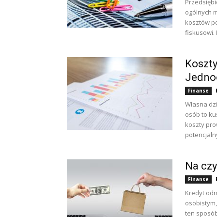
Przedsiębi
ogólnych m
kosztów p
fiskusowi. 
Koszty
Jedno
Finanse
Własna dzi
osób to ku
koszty pro
potencjaln
Na czy
Finanse
Kredyt odn
osobistym,
ten sposó