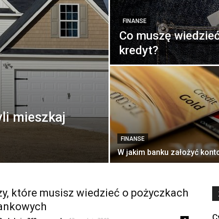
FINANSE
Co muszę wiedzie
kredyt?
li mieszkaj
FINANSE
W jakim banku założyć kont
zy, które musisz wiedzieć o pożyczkach
ankowych
C