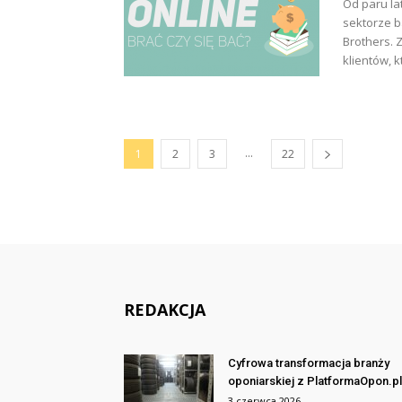
Od paru l
sektorze 
Brothers.
klientów, k
...
1
2
3
22
REDAKCJA
Cyfrowa transformacja branży
oponiarskiej z PlatformaOpon.pl
3 czerwca 2026