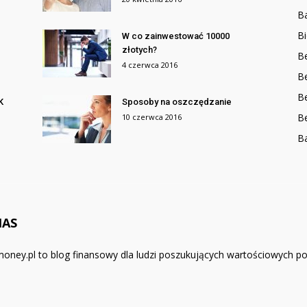
Ba
Bi
W co zainwestować 10000
złotych?
Be
4 czerwca 2016
Be
B
K
Sposoby na oszczędzanie
B
10 czerwca 2016
B
NAS
oney.pl to blog finansowy dla ludzi poszukujących wartościowych por