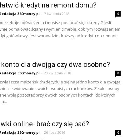
łatwić kredyt na remont domu?
Redakcja 360money.pl
-
7 kwietnia 2018
0
otrzebuje odświeżenia i musisz postarać się o kredyt? Jeśli
ynie odmalować ściany i wymienić meble, dobrym rozwiązaniem
dyt gotówkowy. Jest wprawdzie droższy od kredytu na remont,
konto dla dwojga czy dwa osobne?
Redakcja 360money.pl
-
20 kwietnia 2018
0
(zwłaszcza małżeńskich) decyduje się na jedno konto dla dwojga
śnie zlikwidowanie swoich osobistych rachunków. Z kolei osoby
ne wolą pozostać przy dwóch osobnych kontach, do których
a...
wki online- brać czy się bać?
Redakcja 360money.pl
-
26 lipca 2016
0