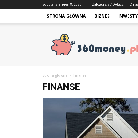
sobota, Sierpień 8, 2026
Zaloguj się / Dołącz
O na
STRONA GŁÓWNA
BIZNES
INWESTY
Strona główna
Finanse
FINANSE