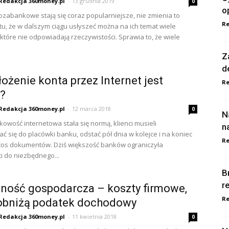
Redakcja 360money.pl
-
13 grudnia 2019
0
o
ozabankowe stają się coraz popularniejsze, nie zmienia to
Re
tu, że w dalszym ciągu usłyszeć można na ich temat wiele
 które nie odpowiadają rzeczywistości. Sprawia to, że wiele
Z
d
łożenie konta przez Internet jest
Re
?
Redakcja 360money.pl
-
12 marca 2018
0
N
owość internetowa stała się normą, klienci musieli
n
ć się do placówki banku, odstać pół dnia w kolejce i na koniec
Re
tos dokumentów. Dziś większość banków ograniczyła
i do niezbędnego...
B
r
lność gospodarcza – koszty firmowe,
Re
 obniżą podatek dochodowy
Redakcja 360money.pl
-
11 kwietnia 2018
0