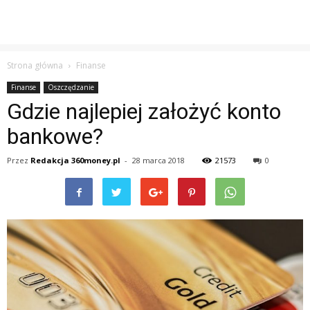
Strona główna
Finanse
Finanse
Oszczędzanie
Gdzie najlepiej założyć konto
bankowe?
Przez
Redakcja 360money.pl
-
28 marca 2018
21573
0