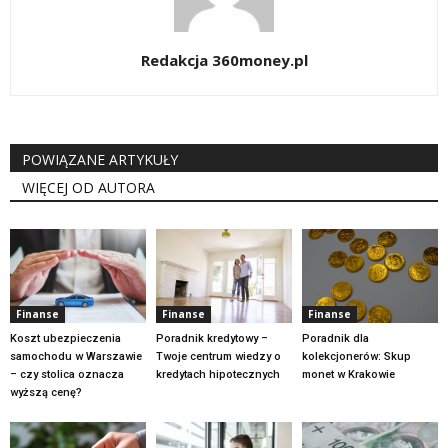
Redakcja 360money.pl
POWIĄZANE ARTYKUŁY
WIĘCEJ OD AUTORA
Finanse
Finanse
Finanse
Koszt ubezpieczenia
Poradnik kredytowy –
Poradnik dla
samochodu w Warszawie
Twoje centrum wiedzy o
kolekcjonerów: Skup
– czy stolica oznacza
kredytach hipotecznych
monet w Krakowie
wyższą cenę?