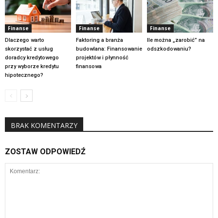
Finanse
Finanse
Finanse
Dlaczego warto
Faktoring a branża
Ile można „zarobić” na
skorzystać z usług
budowlana: Finansowanie
odszkodowaniu?
doradcy kredytowego
projektów i płynność
przy wyborze kredytu
finansowa
hipotecznego?
BRAK KOMENTARZY
ZOSTAW ODPOWIEDŹ