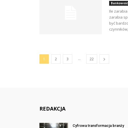
Bankowość 
Ile zarabia
zarabia sp
być bardzo
czynników,
...
1
2
3
22
REDAKCJA
Cyfrowa transformacja branży