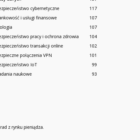
ezpieczeństwo cybernetyczne
117
nkowość i usługi finansowe
107
ologia
107
zpieczeństwo pracy i ochrona zdrowia
104
zpieczeństwo transakcji online
102
ezpieczne połączenia VPN
101
ezpieczeństwo IoT
99
adania naukowe
93
ad z rynku pieniądza.