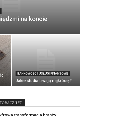
eniędzmi na koncie
BANKOWOŚĆ I USŁUGI FINANSOWE
ód
Jakie studia trwają najkrócej?
ZOBACZ TEŻ
yfrowa transformacja branży