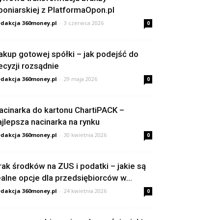
poniarskiej z PlatformaOpon.pl
dakcja 360money.pl
-
3 czerwca 2026
0
akup gotowej spółki – jak podejść do
ecyzji rozsądnie
dakcja 360money.pl
-
29 maja 2026
0
acinarka do kartonu ChartiPACK –
ajlepsza nacinarka na rynku
dakcja 360money.pl
-
30 kwietnia 2026
0
rak środków na ZUS i podatki – jakie są
ealne opcje dla przedsiębiorców w...
dakcja 360money.pl
-
24 kwietnia 2026
0