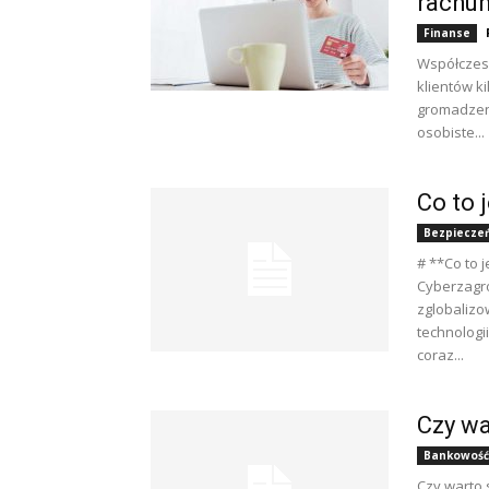
rachu
Finanse
Współczesn
klientów ki
gromadzen
osobiste...
Co to 
Bezpiecze
# **Co to
Cyberzagro
zglobaliz
technologii
coraz...
Czy wa
Bankowość 
Czy warto 