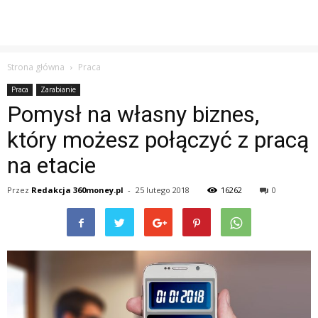
Strona główna
Praca
Praca
Zarabianie
Pomysł na własny biznes,
który możesz połączyć z pracą
na etacie
Przez
Redakcja 360money.pl
-
25 lutego 2018
16262
0