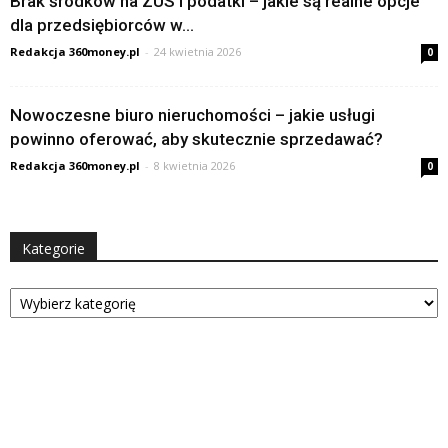
Brak środków na ZUS i podatki – jakie są realne opcje
dla przedsiębiorców w...
Redakcja 360money.pl
-
24 kwietnia 2026
0
Nowoczesne biuro nieruchomości – jakie usługi
powinno oferować, aby skutecznie sprzedawać?
Redakcja 360money.pl
-
8 kwietnia 2026
0
Kategorie
Kategorie