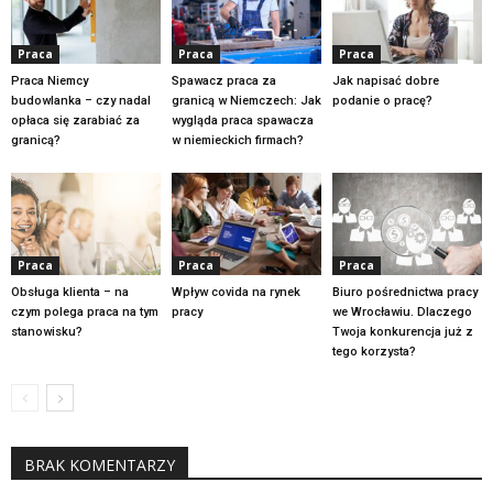
Praca
Praca
Praca
Praca Niemcy
Spawacz praca za
Jak napisać dobre
budowlanka – czy nadal
granicą w Niemczech: Jak
podanie o pracę?
opłaca się zarabiać za
wygląda praca spawacza
granicą?
w niemieckich firmach?
Praca
Praca
Praca
Obsługa klienta – na
Wpływ covida na rynek
Biuro pośrednictwa pracy
czym polega praca na tym
pracy
we Wrocławiu. Dlaczego
stanowisku?
Twoja konkurencja już z
tego korzysta?
BRAK KOMENTARZY