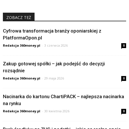
ZOBACZ TEŻ
Cyfrowa transformacja branży oponiarskiej z
PlatformaOpon.pl
Redakcja 360money.pl
-
3 czerwca 2026
0
Zakup gotowej spółki – jak podejść do decyzji
rozsądnie
Redakcja 360money.pl
-
29 maja 2026
0
Nacinarka do kartonu ChartiPACK – najlepsza nacinarka
na rynku
Redakcja 360money.pl
-
30 kwietnia 2026
0