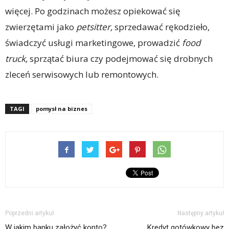
więcej. Po godzinach możesz opiekować się
zwierzętami jako
petsitter,
sprzedawać rękodzieło,
świadczyć usługi marketingowe, prowadzić
food
truck,
sprzątać biura czy podejmować się drobnych
zleceń serwisowych lub remontowych.
TAGI
pomysł na biznes
Poprzedni artykuł
Następny artykuł
W jakim banku założyć konto?
Kredyt gotówkowy bez