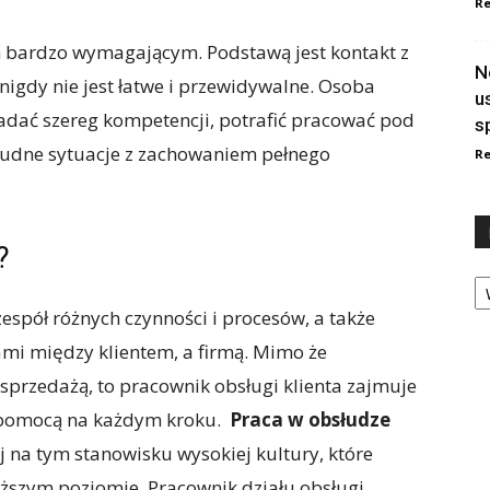
Re
m bardzo wymagającym. Podstawą jest kontakt z
N
nigdy nie jest łatwe i przewidywalne. Osoba
u
adać szereg kompetencji, potrafić pracować pod
s
 trudne sytuacje z zachowaniem pełnego
Re
?
Ka
zespół różnych czynności i procesów, a także
jami między klientem, a firmą. Mimo że
 sprzedażą, to pracownik obsługi klienta zajmuje
y pomocą na każdym kroku.
Praca w obsłudze
na tym stanowisku wysokiej kultury, które
yższym poziomie. Pracownik działu obsługi