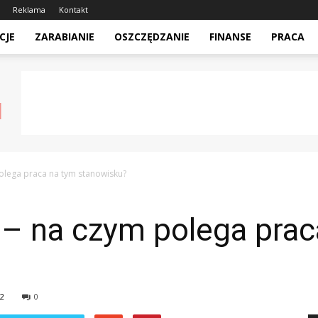
Reklama
Kontakt
CJE
ZARABIANIE
OSZCZĘDZANIE
FINANSE
PRACA
polega praca na tym stanowisku?
 – na czym polega prac
2
0