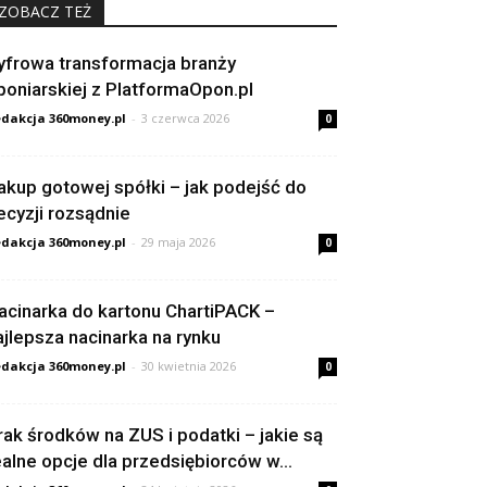
ZOBACZ TEŻ
yfrowa transformacja branży
poniarskiej z PlatformaOpon.pl
dakcja 360money.pl
-
3 czerwca 2026
0
akup gotowej spółki – jak podejść do
ecyzji rozsądnie
dakcja 360money.pl
-
29 maja 2026
0
acinarka do kartonu ChartiPACK –
ajlepsza nacinarka na rynku
dakcja 360money.pl
-
30 kwietnia 2026
0
rak środków na ZUS i podatki – jakie są
ealne opcje dla przedsiębiorców w...