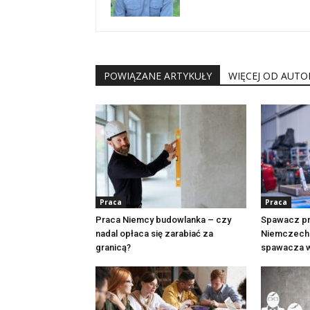
POWIĄZANE ARTYKUŁY
WIĘCEJ OD AUTO
Praca
Praca
Praca Niemcy budowlanka – czy
Spawacz pr
nadal opłaca się zarabiać za
Niemczech:
granicą?
spawacza w