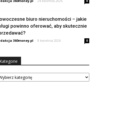
dakcja 360money.pl
-
24 kwietnia 2026
0
owoczesne biuro nieruchomości – jakie
sługi powinno oferować, aby skutecznie
przedawać?
dakcja 360money.pl
-
8 kwietnia 2026
0
Kategorie
tegorie