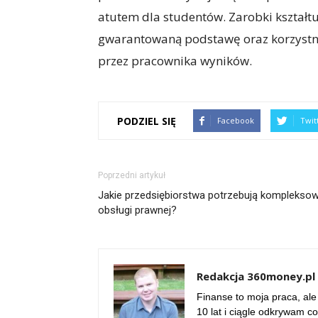
atutem dla studentów. Zarobki kształtu
gwarantowaną podstawę oraz korzystn
przez pracownika wyników.
PODZIEL SIĘ
Facebook
Twit
Poprzedni artykuł
Jakie przedsiębiorstwa potrzebują kompleksow
obsługi prawnej?
Redakcja 360money.pl
Finanse to moja praca, ale
10 lat i ciągle odkrywam c