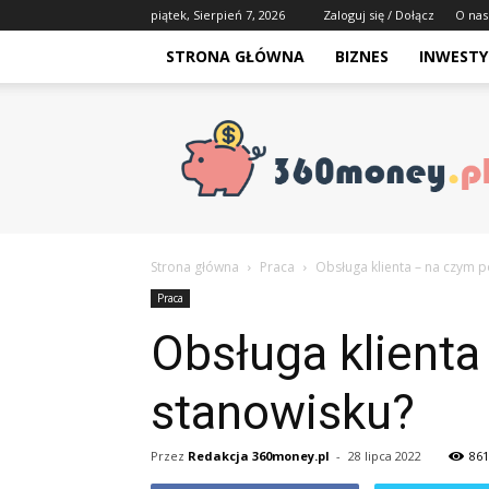
piątek, Sierpień 7, 2026
Zaloguj się / Dołącz
O nas
STRONA GŁÓWNA
BIZNES
INWESTY
Strona główna
Praca
Obsługa klienta – na czym 
Praca
Obsługa klienta
stanowisku?
Przez
Redakcja 360money.pl
-
28 lipca 2022
861