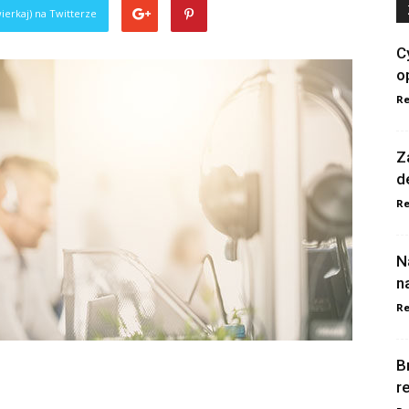
ierkaj) na Twitterze
C
o
Re
Z
d
Re
N
n
Re
B
r