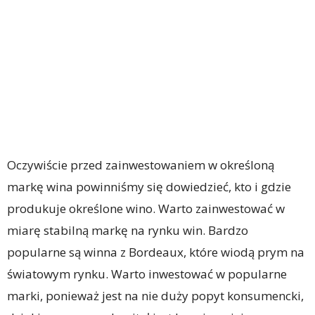
Oczywiście przed zainwestowaniem w określoną
markę wina powinniśmy się dowiedzieć, kto i gdzie
produkuje określone wino. Warto zainwestować w
miarę stabilną markę na rynku win. Bardzo
popularne są winna z Bordeaux, które wiodą prym na
światowym rynku. Warto inwestować w popularne
marki, ponieważ jest na nie duży popyt konsumencki,