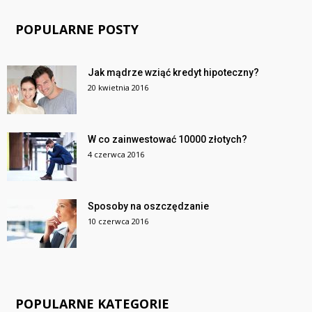
POPULARNE POSTY
Jak mądrze wziąć kredyt hipoteczny?
20 kwietnia 2016
W co zainwestować 10000 złotych?
4 czerwca 2016
Sposoby na oszczędzanie
10 czerwca 2016
POPULARNE KATEGORIE