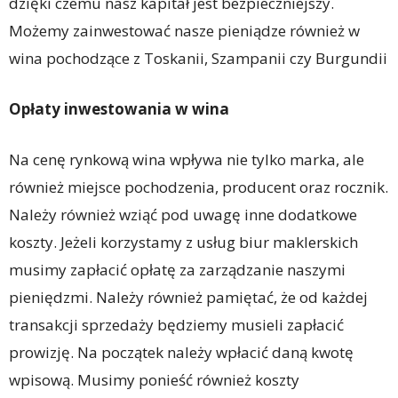
dzięki czemu nasz kapitał jest bezpieczniejszy.
Możemy zainwestować nasze pieniądze również w
wina pochodzące z Toskanii, Szampanii czy Burgundii
Opłaty inwestowania w wina
Na cenę rynkową wina wpływa nie tylko marka, ale
również miejsce pochodzenia, producent oraz rocznik.
Należy również wziąć pod uwagę inne dodatkowe
koszty. Jeżeli korzystamy z usług biur maklerskich
musimy zapłacić opłatę za zarządzanie naszymi
pieniędzmi. Należy również pamiętać, że od każdej
transakcji sprzedaży będziemy musieli zapłacić
prowizję. Na początek należy wpłacić daną kwotę
wpisową. Musimy ponieść również koszty