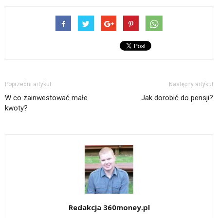
Poprzedni artykuł
Następny artykuł
W co zainwestować małe
Jak dorobić do pensji?
kwoty?
Redakcja 360money.pl