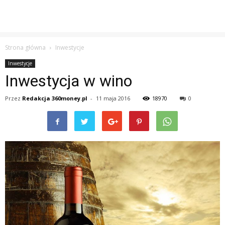
Strona główna
Inwestycje
Inwestycje
Inwestycja w wino
Przez
Redakcja 360money.pl
-
11 maja 2016
18970
0