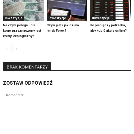
Inwestycje
Inwestycje
Inwestycje
Na czym polega i dla
Czym jest i jak działa
Ile pieniędzy potrzeba,
kogo przeznaczony jest
rynek Forex?
aby kupić akcje online?
kredyt ekologiczny?
BRAK KOMENTARZY
ZOSTAW ODPOWIEDŹ