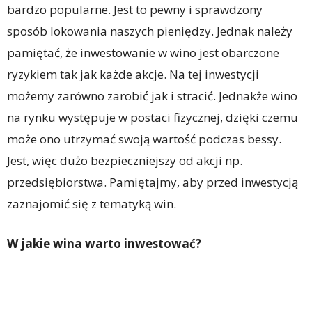
bardzo popularne. Jest to pewny i sprawdzony
sposób lokowania naszych pieniędzy. Jednak należy
pamiętać, że inwestowanie w wino jest obarczone
ryzykiem tak jak każde akcje. Na tej inwestycji
możemy zarówno zarobić jak i stracić. Jednakże wino
na rynku występuje w postaci fizycznej, dzięki czemu
może ono utrzymać swoją wartość podczas bessy.
Jest, więc dużo bezpieczniejszy od akcji np.
przedsiębiorstwa. Pamiętajmy, aby przed inwestycją
zaznajomić się z tematyką win.
W jakie wina warto inwestować?