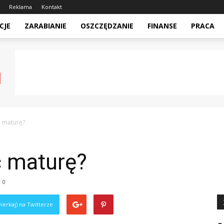
Reklama
Kontakt
CJE
ZARABIANIE
OSZCZĘDZANIE
FINANSE
PRACA
ć maturę?
ć maturę?
0
ierkaj) na Twitterze