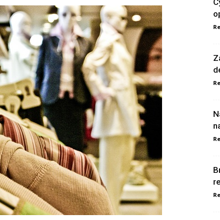
C
o
Re
Z
d
Re
N
n
Re
B
r
Re