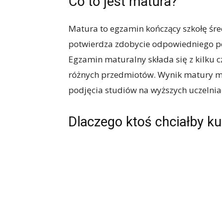
Co to jest matura?
Matura to egzamin kończący szkołę śred
potwierdza zdobycie odpowiedniego po
Egzamin maturalny składa się z kilku c
różnych przedmiotów. Wynik matury ma
podjęcia studiów na wyższych uczelnia
Dlaczego ktoś chciałby k