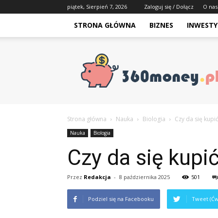
piątek, Sierpień 7, 2026
Zaloguj się / Dołącz
O nas
STRONA GŁÓWNA
BIZNES
INWESTY
Strona główna
Nauka
Biologia
Czy da się kupi
Nauka
Biologia
Czy da się kupi
Przez
Redakcja
-
8 października 2025
501
Podziel się na Facebooku
Tweet (Ćw