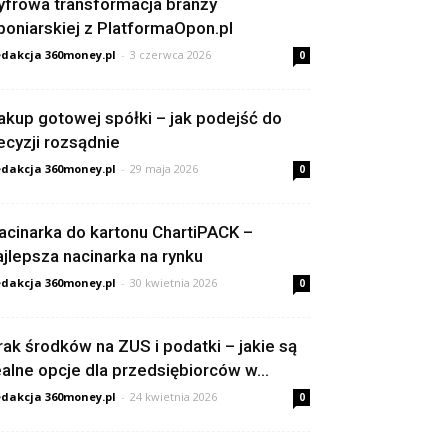
yfrowa transformacja branży
poniarskiej z PlatformaOpon.pl
dakcja 360money.pl
-
3 czerwca 2026
0
akup gotowej spółki – jak podejść do
ecyzji rozsądnie
dakcja 360money.pl
-
29 maja 2026
0
acinarka do kartonu ChartiPACK –
ajlepsza nacinarka na rynku
dakcja 360money.pl
-
30 kwietnia 2026
0
rak środków na ZUS i podatki – jakie są
ealne opcje dla przedsiębiorców w...
dakcja 360money.pl
-
24 kwietnia 2026
0