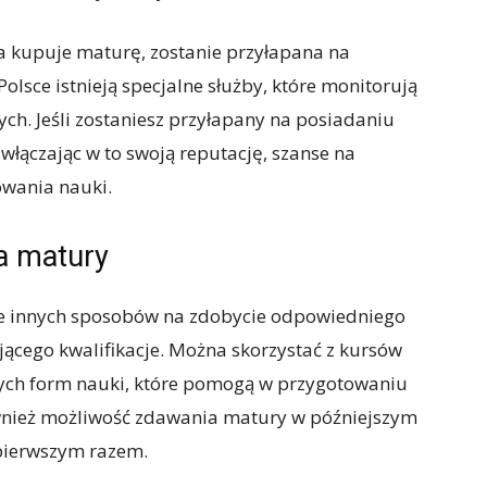
óra kupuje maturę, zostanie przyłapana na
lsce istnieją specjalne służby, które monitorują
h. Jeśli zostaniesz przyłapany na posiadaniu
 włączając w to swoją reputację, szanse na
owania nauki.
a matury
le innych sposobów na zdobycie odpowiedniego
ącego kwalifikacje. Można skorzystać z kursów
nych form nauki, które pomogą w przygotowaniu
wnież możliwość zdawania matury w późniejszym
a pierwszym razem.