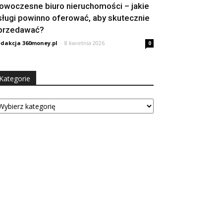
owoczesne biuro nieruchomości – jakie
sługi powinno oferować, aby skutecznie
przedawać?
dakcja 360money.pl
-
8 kwietnia 2026
0
Kategorie
tegorie