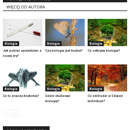
WIĘCEJ OD AUTORA
Biologia
Biologia
Biologia
Jak pobrać sprawdzian z
Czy biologia jest trudna?
Co odkrywa biologia?
nowej ery?
Biologia
Biologia
Biologia
Co to znaczy Anatomia?
Gdzie studiować
Co odchodzi w 5 klasie
biologię?
technikum?