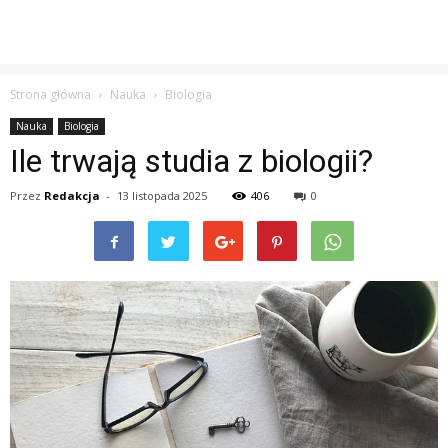
Strona główna
Nauka
Biologia
Nauka
Biologia
Ile trwają studia z biologii?
Przez
Redakcja
-
13 listopada 2025
406
0