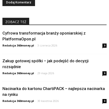
ZOBACZ TEŻ
Cyfrowa transformacja branży oponiarskiej z
PlatformaOpon.pl
Redakcja 360money.pl
-
3 czerwca 2026
0
Zakup gotowej spółki – jak podejść do decyzji
rozsądnie
Redakcja 360money.pl
-
29 maja 2026
0
Nacinarka do kartonu ChartiPACK – najlepsza nacinarka
na rynku
Redakcja 360money.pl
-
30 kwietnia 2026
0