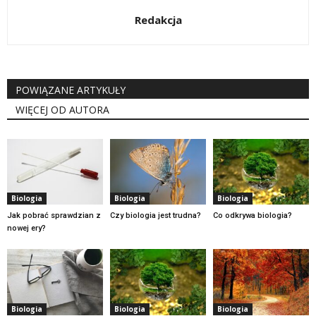
Redakcja
POWIĄZANE ARTYKUŁY
WIĘCEJ OD AUTORA
Biologia
Biologia
Biologia
Jak pobrać sprawdzian z
Czy biologia jest trudna?
Co odkrywa biologia?
nowej ery?
Biologia
Biologia
Biologia