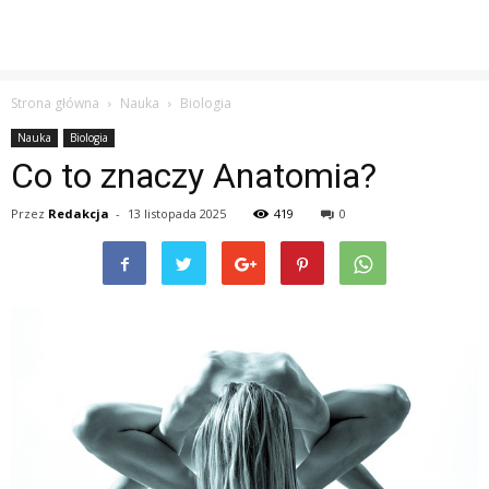
Strona główna
Nauka
Biologia
Nauka
Biologia
Co to znaczy Anatomia?
Przez
Redakcja
-
13 listopada 2025
419
0