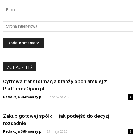
ZOBACZ TEŻ
Cyfrowa transformacja branży oponiarskiej z
PlatformaOpon.pl
Redakcja 360money.pl
-
3 czerwca 2026
0
Zakup gotowej spółki – jak podejść do decyzji
rozsądnie
Redakcja 360money.pl
-
29 maja 2026
0