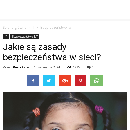
Strona główna
IT
Bezpieczeństwo IoT
IT
Bezpieczeństwo IoT
Jakie są zasady
bezpieczeństwa w sieci?
Przez
Redakcja
-
17 września 2024
1375
0