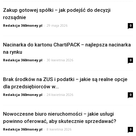
Zakup gotowej spółki – jak podejść do decyzji
rozsądnie
Redakcja 360money.pl
-
29 maja 2026
0
Nacinarka do kartonu ChartiPACK – najlepsza nacinarka
na rynku
Redakcja 360money.pl
-
30 kwietnia 2026
0
Brak środków na ZUS i podatki – jakie są realne opcje
dla przedsiębiorców w...
Redakcja 360money.pl
-
24 kwietnia 2026
0
Nowoczesne biuro nieruchomości – jakie usługi
powinno oferować, aby skutecznie sprzedawać?
Redakcja 360money.pl
-
8 kwietnia 2026
0