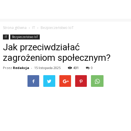
Strona główna
IT
Bezpieczeństwo IoT
IT
Bezpieczeństwo IoT
Jak przeciwdziałać
zagrożeniom społecznym?
Przez
Redakcja
-
15 listopada 2025
431
0