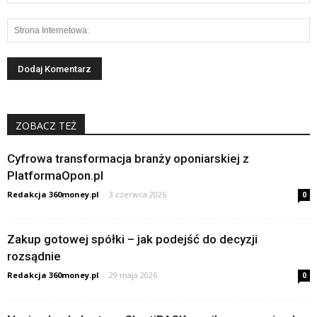
ZOBACZ TEŻ
Cyfrowa transformacja branży oponiarskiej z
PlatformaOpon.pl
Redakcja 360money.pl
-
3 czerwca 2026
0
Zakup gotowej spółki – jak podejść do decyzji
rozsądnie
Redakcja 360money.pl
-
29 maja 2026
0