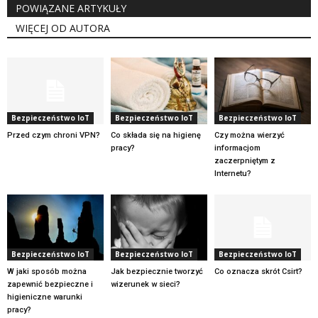
POWIĄZANE ARTYKUŁY
WIĘCEJ OD AUTORA
Bezpieczeństwo IoT
Bezpieczeństwo IoT
Bezpieczeństwo IoT
Przed czym chroni VPN?
Co składa się na higienę
Czy można wierzyć
pracy?
informacjom
zaczerpniętym z
Internetu?
Bezpieczeństwo IoT
Bezpieczeństwo IoT
Bezpieczeństwo IoT
W jaki sposób można
Jak bezpiecznie tworzyć
Co oznacza skrót Csirt?
zapewnić bezpieczne i
wizerunek w sieci?
higieniczne warunki
pracy?