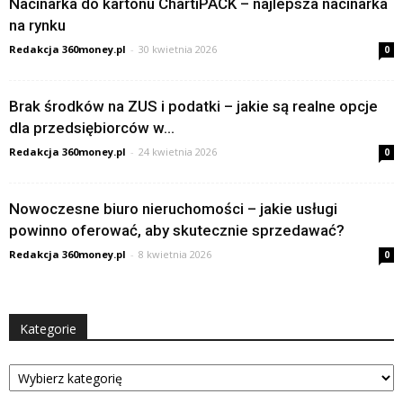
Nacinarka do kartonu ChartiPACK – najlepsza nacinarka
na rynku
Redakcja 360money.pl
-
30 kwietnia 2026
0
Brak środków na ZUS i podatki – jakie są realne opcje
dla przedsiębiorców w...
Redakcja 360money.pl
-
24 kwietnia 2026
0
Nowoczesne biuro nieruchomości – jakie usługi
powinno oferować, aby skutecznie sprzedawać?
Redakcja 360money.pl
-
8 kwietnia 2026
0
Kategorie
Kategorie