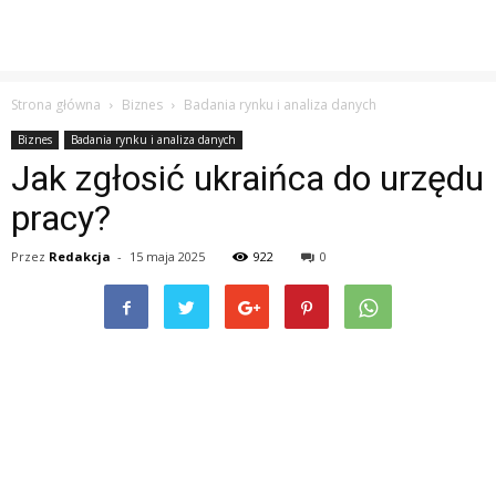
Strona główna
Biznes
Badania rynku i analiza danych
Biznes
Badania rynku i analiza danych
Jak zgłosić ukraińca do urzędu
pracy?
Przez
Redakcja
-
15 maja 2025
922
0