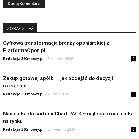
ZOBACZ TEŻ
Cyfrowa transformacja branży oponiarskiej z
PlatformaOpon.pl
Redakcja 360money.pl
-
3 czerwca 2026
0
Zakup gotowej spółki – jak podejść do decyzji
rozsądnie
Redakcja 360money.pl
-
29 maja 2026
0
Nacinarka do kartonu ChartiPACK – najlepsza nacinarka
na rynku
Redakcja 360money.pl
-
30 kwietnia 2026
0