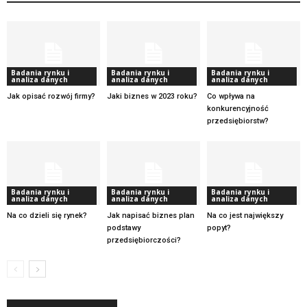
Badania rynku i
Badania rynku i
Badania rynku i
analiza danych
analiza danych
analiza danych
Jak opisać rozwój firmy?
Jaki biznes w 2023 roku?
Co wpływa na
konkurencyjność
przedsiębiorstw?
Badania rynku i
Badania rynku i
Badania rynku i
analiza danych
analiza danych
analiza danych
Na co dzieli się rynek?
Jak napisać biznes plan
Na co jest największy
podstawy
popyt?
przedsiębiorczości?