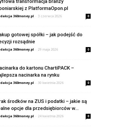
yfrowa transformacja branży
poniarskiej z PlatformaOpon.pl
dakcja 360money.pl
-
3 czerwca 2026
0
akup gotowej spółki – jak podejść do
ecyzji rozsądnie
dakcja 360money.pl
-
29 maja 2026
0
acinarka do kartonu ChartiPACK –
ajlepsza nacinarka na rynku
dakcja 360money.pl
-
30 kwietnia 2026
0
rak środków na ZUS i podatki – jakie są
ealne opcje dla przedsiębiorców w...
dakcja 360money.pl
-
24 kwietnia 2026
0