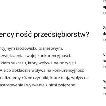
C
o
Re
Z
encyjność przedsiębiorstw?
d
Re
encyjnym środowisku biznesowym,
N
 zwiększenia swojej konkurencyjności.
n
kiem sukcesu, który wpływa na pozycję i
Re
 Ale co dokładnie wpływa na konkurencyjność
nalizujemy różne czynniki, które mają wpływ na
B
zastosowanie i wyzwania z nimi związane.
r
Re