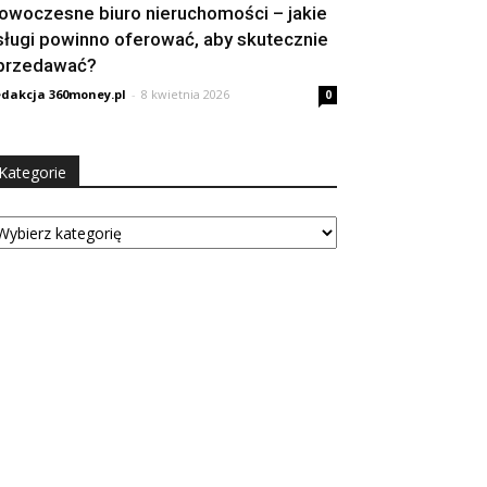
owoczesne biuro nieruchomości – jakie
sługi powinno oferować, aby skutecznie
przedawać?
dakcja 360money.pl
-
8 kwietnia 2026
0
Kategorie
tegorie