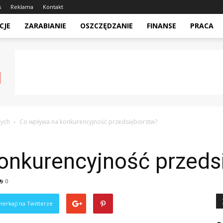
s
Reklama
Kontakt
CJE
ZARABIANIE
OSZCZĘDZANIE
FINANSE
PRACA
nych
Co wpływa na konkurencyjność przedsiębiorstw?
onkurencyjność przeds
0
ierkaj) na Twitterze