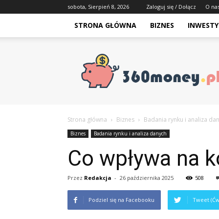
sobota, Sierpień 8, 2026
Zaloguj się / Dołącz
O na
STRONA GŁÓWNA
BIZNES
INWESTY
Strona główna
Biznes
Badania rynku i analiza da
Biznes
Badania rynku i analiza danych
Co wpływa na k
Przez
Redakcja
-
26 października 2025
508
Podziel się na Facebooku
Tweet (Ćw