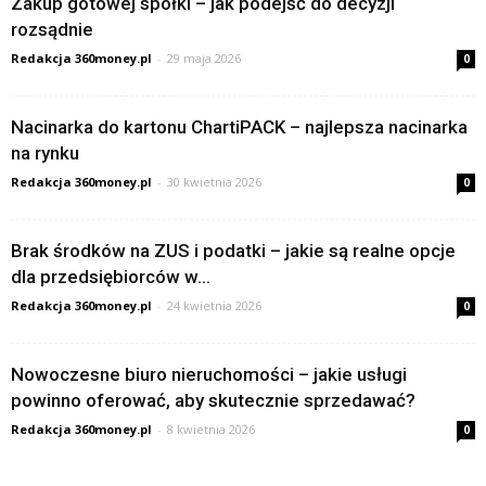
Zakup gotowej spółki – jak podejść do decyzji
rozsądnie
Redakcja 360money.pl
-
29 maja 2026
0
Nacinarka do kartonu ChartiPACK – najlepsza nacinarka
na rynku
Redakcja 360money.pl
-
30 kwietnia 2026
0
Brak środków na ZUS i podatki – jakie są realne opcje
dla przedsiębiorców w...
Redakcja 360money.pl
-
24 kwietnia 2026
0
Nowoczesne biuro nieruchomości – jakie usługi
powinno oferować, aby skutecznie sprzedawać?
Redakcja 360money.pl
-
8 kwietnia 2026
0