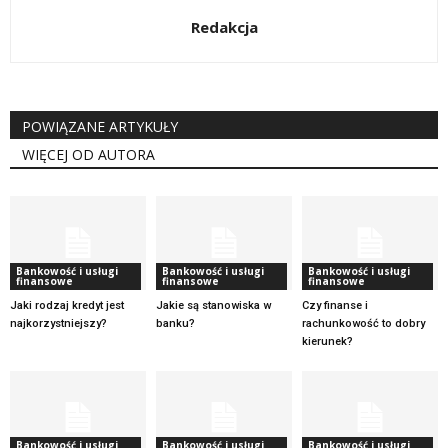
Redakcja
POWIĄZANE ARTYKUŁY
WIĘCEJ OD AUTORA
Bankowość i usługi
Bankowość i usługi
Bankowość i usługi
finansowe
finansowe
finansowe
Jaki rodzaj kredyt jest
Jakie są stanowiska w
Czy finanse i
najkorzystniejszy?
banku?
rachunkowość to dobry
kierunek?
Bankowość i usługi
Bankowość i usługi
Bankowość i usługi