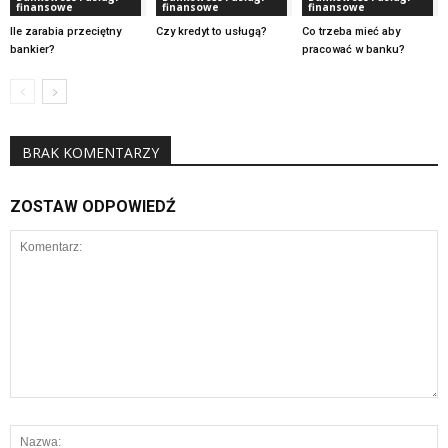
finansowe
finansowe
finansowe
Ile zarabia przeciętny
Czy kredyt to usługą?
Co trzeba mieć aby
bankier?
pracować w banku?
BRAK KOMENTARZY
ZOSTAW ODPOWIEDŹ