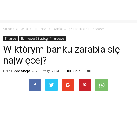
Strona główna
Finanse
Bankowość i usługi finansowe
Finanse
Bankowość i usługi finansowe
W którym banku zarabia się
najwięcej?
Przez
Redakcja
-
28 lutego 2024
2257
0