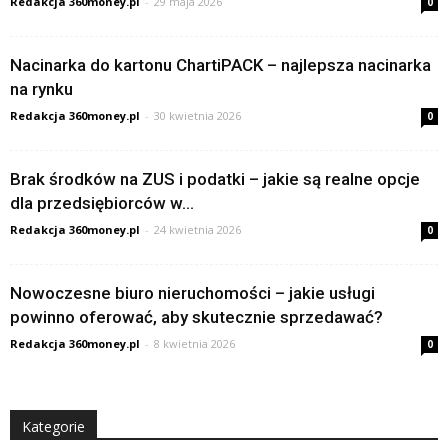
Redakcja 360money.pl
-
29 maja 2026
0
Nacinarka do kartonu ChartiPACK – najlepsza nacinarka
na rynku
Redakcja 360money.pl
-
30 kwietnia 2026
0
Brak środków na ZUS i podatki – jakie są realne opcje
dla przedsiębiorców w...
Redakcja 360money.pl
-
24 kwietnia 2026
0
Nowoczesne biuro nieruchomości – jakie usługi
powinno oferować, aby skutecznie sprzedawać?
Redakcja 360money.pl
-
8 kwietnia 2026
0
Kategorie