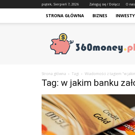
piątek, Sierpień 7, 2026
Zaloguj się / Dołącz
O nas
STRONA GŁÓWNA
BIZNES
INWESTY
Strona główna
Tagi
Wiadomości z tagiem "w jaki
Tag: w jakim banku zał