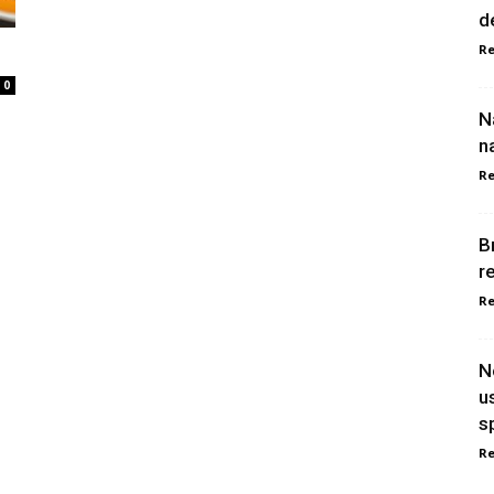
d
Re
0
N
n
Re
B
r
Re
N
u
s
Re