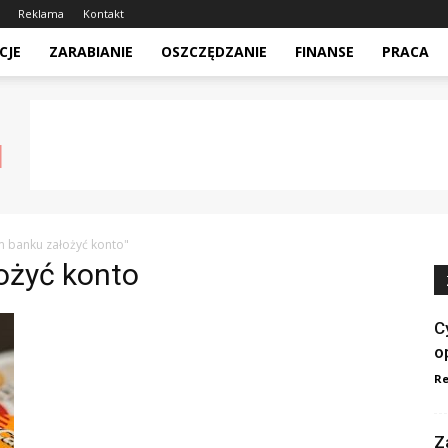
Reklama
Kontakt
CJE
ZARABIANIE
OSZCZĘDZANIE
FINANSE
PRACA
m banku założyć konto"
ożyć konto
C
o
Re
Z