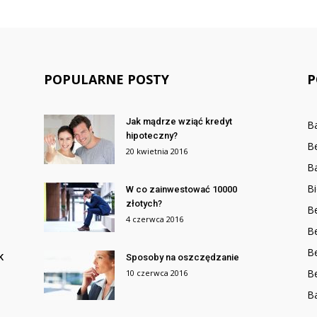
POPULARNE POSTY
P
Jak mądrze wziąć kredyt
B
hipoteczny?
B
20 kwietnia 2016
Ba
Bi
W co zainwestować 10000
złotych?
Be
4 czerwca 2016
Be
B
K
Sposoby na oszczędzanie
B
10 czerwca 2016
B