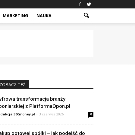
MARKETING
NAUKA
ZOBACZ TEŻ
yfrowa transformacja branży
poniarskiej z PlatformaOpon.pl
dakcja 360money.pl
-
3 czerwca 2026
0
akup gotowej spółki – jak podejść do