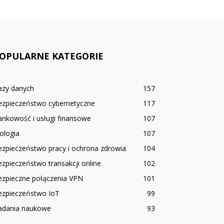
OPULARNE KATEGORIE
azy danych
157
ezpieczeństwo cybernetyczne
117
nkowość i usługi finansowe
107
ologia
107
zpieczeństwo pracy i ochrona zdrowia
104
zpieczeństwo transakcji online
102
ezpieczne połączenia VPN
101
ezpieczeństwo IoT
99
adania naukowe
93