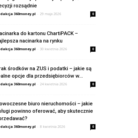
ecyzji rozsądnie
dakcja 360money.pl
-
29 maja 2026
0
acinarka do kartonu ChartiPACK –
ajlepsza nacinarka na rynku
dakcja 360money.pl
-
30 kwietnia 2026
0
rak środków na ZUS i podatki – jakie są
ealne opcje dla przedsiębiorców w...
dakcja 360money.pl
-
24 kwietnia 2026
0
owoczesne biuro nieruchomości – jakie
sługi powinno oferować, aby skutecznie
przedawać?
dakcja 360money.pl
-
8 kwietnia 2026
0