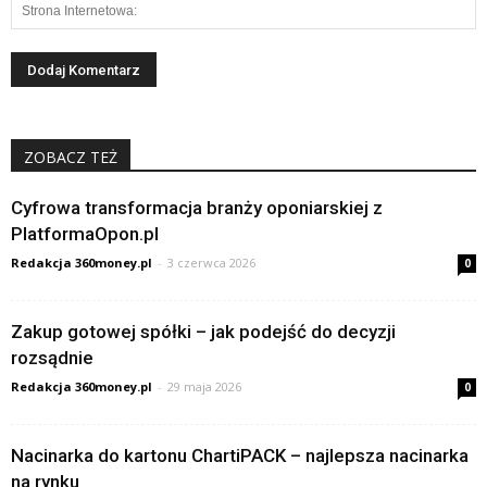
ZOBACZ TEŻ
Cyfrowa transformacja branży oponiarskiej z
PlatformaOpon.pl
Redakcja 360money.pl
-
3 czerwca 2026
0
Zakup gotowej spółki – jak podejść do decyzji
rozsądnie
Redakcja 360money.pl
-
29 maja 2026
0
Nacinarka do kartonu ChartiPACK – najlepsza nacinarka
na rynku