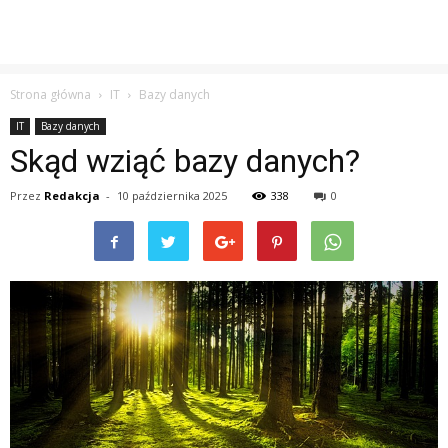
Strona główna
IT
Bazy danych
IT
Bazy danych
Skąd wziąć bazy danych?
Przez
Redakcja
-
10 października 2025
338
0