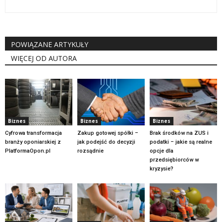
POWIĄZANE ARTYKUŁY
WIĘCEJ OD AUTORA
Biznes
Biznes
Biznes
Cyfrowa transformacja
Zakup gotowej spółki –
Brak środków na ZUS i
branży oponiarskiej z
jak podejść do decyzji
podatki – jakie są realne
PlatformaOpon.pl
rozsądnie
opcje dla
przedsiębiorców w
kryzysie?