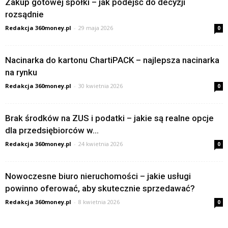
Zakup gotowej spółki – jak podejść do decyzji
rozsądnie
Redakcja 360money.pl
-
29 maja 2026
0
Nacinarka do kartonu ChartiPACK – najlepsza nacinarka
na rynku
Redakcja 360money.pl
-
30 kwietnia 2026
0
Brak środków na ZUS i podatki – jakie są realne opcje
dla przedsiębiorców w...
Redakcja 360money.pl
-
24 kwietnia 2026
0
Nowoczesne biuro nieruchomości – jakie usługi
powinno oferować, aby skutecznie sprzedawać?
Redakcja 360money.pl
-
8 kwietnia 2026
0