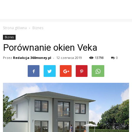
Strona główna
Biznes
Biznes
Porównanie okien Veka
Przez
Redakcja 360money.pl
-
12 czerwca 2019
13798
0