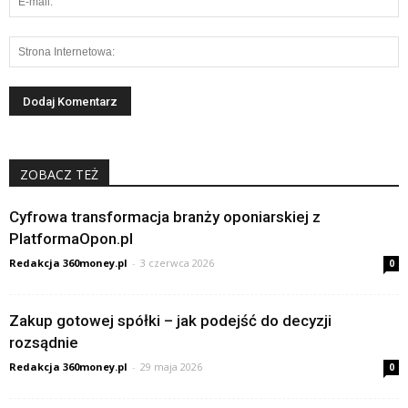
ZOBACZ TEŻ
Cyfrowa transformacja branży oponiarskiej z
PlatformaOpon.pl
Redakcja 360money.pl
-
3 czerwca 2026
0
Zakup gotowej spółki – jak podejść do decyzji
rozsądnie
Redakcja 360money.pl
-
29 maja 2026
0