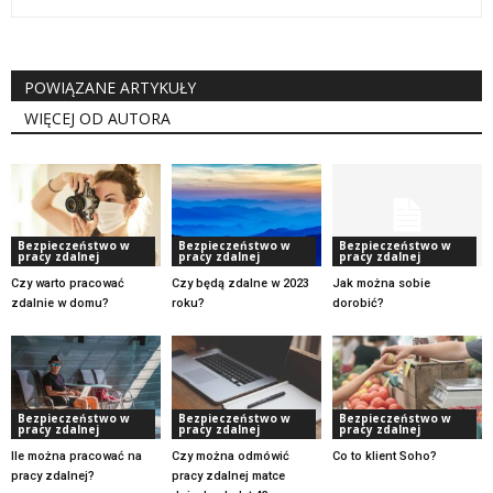
POWIĄZANE ARTYKUŁY
WIĘCEJ OD AUTORA
Bezpieczeństwo w
Bezpieczeństwo w
Bezpieczeństwo w
pracy zdalnej
pracy zdalnej
pracy zdalnej
Czy warto pracować
Czy będą zdalne w 2023
Jak można sobie
zdalnie w domu?
roku?
dorobić?
Bezpieczeństwo w
Bezpieczeństwo w
Bezpieczeństwo w
pracy zdalnej
pracy zdalnej
pracy zdalnej
Ile można pracować na
Czy można odmówić
Co to klient Soho?
pracy zdalnej?
pracy zdalnej matce