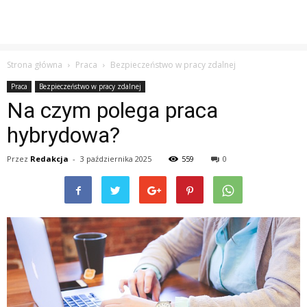
Strona główna
Praca
Bezpieczeństwo w pracy zdalnej
Praca
Bezpieczeństwo w pracy zdalnej
Na czym polega praca
hybrydowa?
Przez
Redakcja
-
3 października 2025
559
0