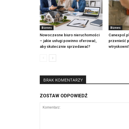
Biznes
Biznes
Nowoczesne biuro nieruchomości
Canexpol.p
– jakie usługi powinno oferować,
przenieść p
aby skutecznie sprzedawać?
wtryskowni
BRAK KOMENTARZY
ZOSTAW ODPOWIEDŹ