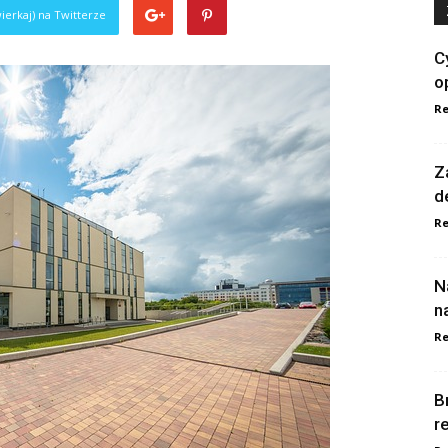
ierkaj) na Twitterze
C
o
Re
Z
d
Re
N
n
Re
B
r