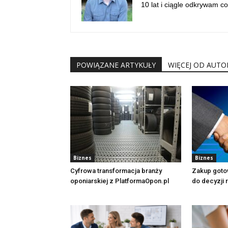
10 lat i ciągle odkrywam c
POWIĄZANE ARTYKUŁY
WIĘCEJ OD AUTO
Biznes
Biznes
Cyfrowa transformacja branży
Zakup gotow
oponiarskiej z PlatformaOpon.pl
do decyzji 