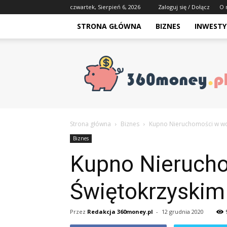
czwartek, Sierpień 6, 2026
Zaloguj się / Dołącz
O 
STRONA GŁÓWNA
BIZNES
INWESTY
Strona główna
Biznes
Kupno Nieruchomości w wo
Biznes
Kupno Nieruch
Świętokrzyskim
Przez
Redakcja 360money.pl
-
12 grudnia 2020