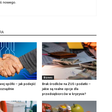
oś nowego.
RA
Biznes
ej spółki – jak podejść
Brak środków na ZUS i podatki –
rozsądnie
jakie są realne opcje dla
przedsiębiorców w kryzysie?