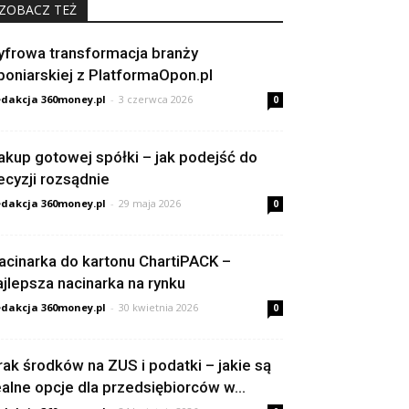
ZOBACZ TEŻ
yfrowa transformacja branży
poniarskiej z PlatformaOpon.pl
dakcja 360money.pl
-
3 czerwca 2026
0
akup gotowej spółki – jak podejść do
ecyzji rozsądnie
dakcja 360money.pl
-
29 maja 2026
0
acinarka do kartonu ChartiPACK –
ajlepsza nacinarka na rynku
dakcja 360money.pl
-
30 kwietnia 2026
0
rak środków na ZUS i podatki – jakie są
ealne opcje dla przedsiębiorców w...