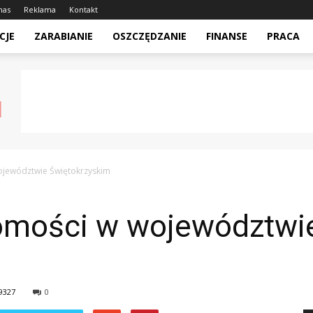
nas
Reklama
Kontakt
CJE
ZARABIANIE
OSZCZĘDZANIE
FINANSE
PRACA
jewództwie Świętokrzyskim
omości w województwi
9327
0