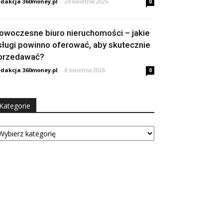
dakcja 360money.pl
-
24 kwietnia 2026
0
owoczesne biuro nieruchomości – jakie
sługi powinno oferować, aby skutecznie
przedawać?
dakcja 360money.pl
-
8 kwietnia 2026
0
Kategorie
tegorie