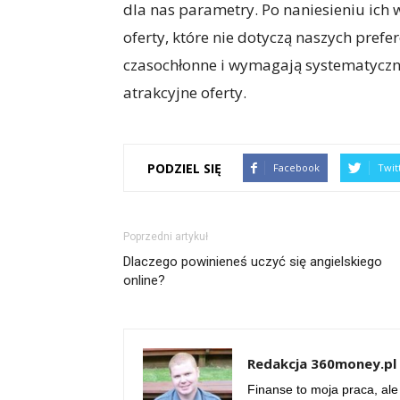
dla nas parametry. Po naniesieniu ich
oferty, które nie dotyczą naszych prefe
czasochłonne i wymagają systematyczno
atrakcyjne oferty.
PODZIEL SIĘ
Facebook
Twit
Poprzedni artykuł
Dlaczego powinieneś uczyć się angielskiego
online?
Redakcja 360money.pl
Finanse to moja praca, ale