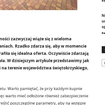
Re
N
u
s
Re
ości zazwyczaj wiąże się z wieloma
niach. Rzadko zdarza się, aby w momencie
rafiła się idealna oferta. Oczywiście zdarzają
Ka
eguła. W dzisiejszym artykule przedstawimy jak
 na terenie województwa świętokrzyskiego,
etu. Warto pamiętać, że przy każdym kupnie
ęc warto mieć odłożone również zabezpieczenie
kreślić poszczególne parametry, aby na wstępie