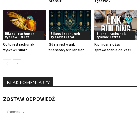
bilansu?
zgadzać?
Bilans i rachunek
Bilans i rachunek
Bilans i rachunek
zysków i strat
zysków i strat
zysków i strat
Co to jest rachunek
Gdzie jest wynik
Kto musi złożyć
zysków i strat?
finansowy w bilansie?
sprawozdanie do kas?
BRAK KOMENTARZY
ZOSTAW ODPOWIEDŹ