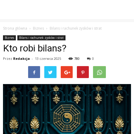
Strona główna
Biznes
Bilans i rachunek zysków i strat
Biznes
Bilans i rachunek zysków i strat
Kto robi bilans?
Przez
Redakcja
-
13 czerwca 2025
780
0