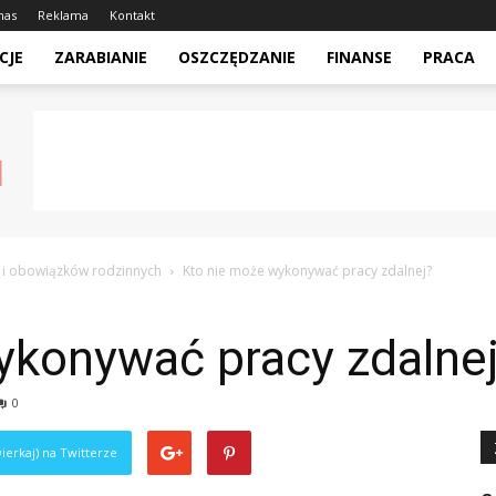
nas
Reklama
Kontakt
CJE
ZARABIANIE
OSZCZĘDZANIE
FINANSE
PRACA
 i obowiązków rodzinnych
Kto nie może wykonywać pracy zdalnej?
ykonywać pracy zdalne
0
ierkaj) na Twitterze