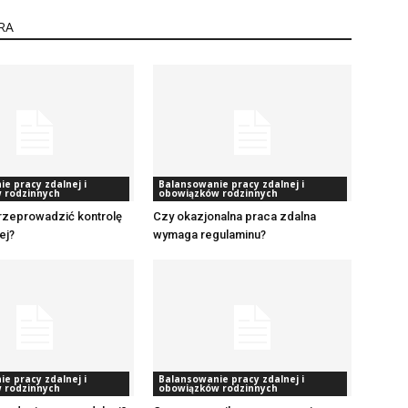
RA
e pracy zdalnej i
Balansowanie pracy zdalnej i
 rodzinnych
obowiązków rodzinnych
rzeprowadzić kontrolę
Czy okazjonalna praca zdalna
ej?
wymaga regulaminu?
e pracy zdalnej i
Balansowanie pracy zdalnej i
 rodzinnych
obowiązków rodzinnych