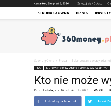
czwartek, Sierpień 6, 2026
Zaloguj się / Dołącz
O 
STRONA GŁÓWNA
BIZNES
INWESTY
Strona główna
Praca
Balansowanie pracy zdalnej
Praca
Balansowanie pracy zdalnej i obowiązków rodzinnych
Kto nie może w
Przez
Redakcja
-
16 października 2025
437
Podziel się na Facebooku
Tweet (Ćw