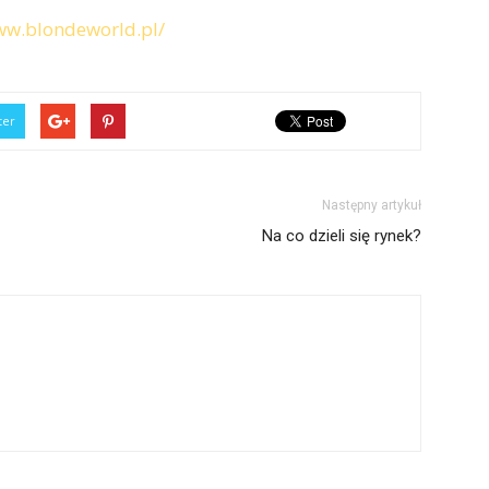
ww.blondeworld.pl/
ter
Następny artykuł
Na co dzieli się rynek?