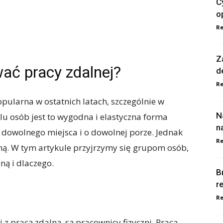
C
o
Re
Z
ać pracy zdalnej?
d
Re
opularna w ostatnich latach, szczególnie w
N
lu osób jest to wygodna i elastyczna forma
n
 dowolnego miejsca i o dowolnej porze. Jednak
Re
ą. W tym artykule przyjrzymy się grupom osób,
ną i dlaczego.
B
r
Re
 z pracą zdalną, są pracownicy fizyczni. Praca