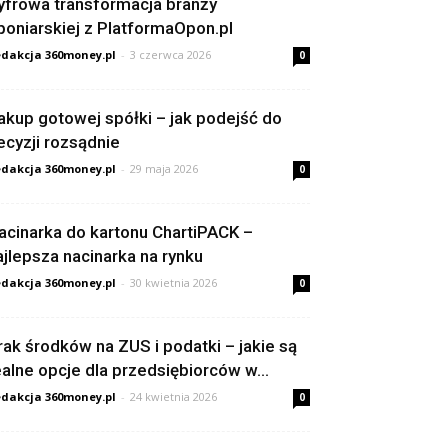
yfrowa transformacja branży
poniarskiej z PlatformaOpon.pl
dakcja 360money.pl
-
3 czerwca 2026
0
akup gotowej spółki – jak podejść do
ecyzji rozsądnie
dakcja 360money.pl
-
29 maja 2026
0
acinarka do kartonu ChartiPACK –
ajlepsza nacinarka na rynku
dakcja 360money.pl
-
30 kwietnia 2026
0
rak środków na ZUS i podatki – jakie są
ealne opcje dla przedsiębiorców w...
dakcja 360money.pl
-
24 kwietnia 2026
0