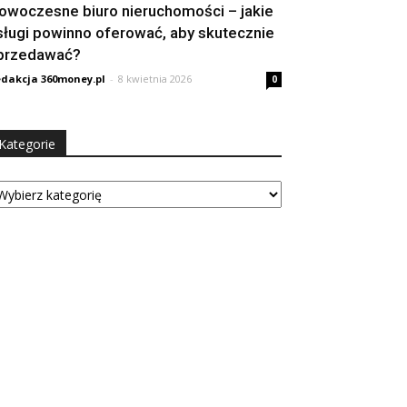
owoczesne biuro nieruchomości – jakie
sługi powinno oferować, aby skutecznie
przedawać?
dakcja 360money.pl
-
8 kwietnia 2026
0
Kategorie
tegorie