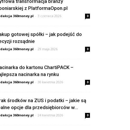
yfrowa transformacja branży
poniarskiej z PlatformaOpon.pl
dakcja 360money.pl
-
3 czerwca 2026
0
akup gotowej spółki – jak podejść do
ecyzji rozsądnie
dakcja 360money.pl
-
29 maja 2026
0
acinarka do kartonu ChartiPACK –
ajlepsza nacinarka na rynku
dakcja 360money.pl
-
30 kwietnia 2026
0
rak środków na ZUS i podatki – jakie są
ealne opcje dla przedsiębiorców w...
dakcja 360money.pl
-
24 kwietnia 2026
0