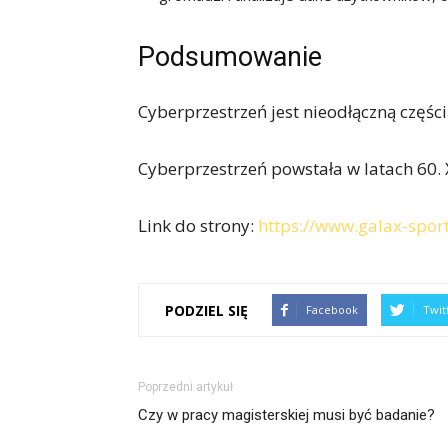
Podsumowanie
Cyberprzestrzeń jest nieodłączną częśc
Cyberprzestrzeń powstała w latach 60. 
Link do strony:
https://www.galax-sport
PODZIEL SIĘ
Facebook
Twit
Poprzedni artykuł
Czy w pracy magisterskiej musi być badanie?