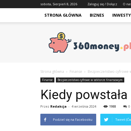
sobota, Sierpień 8, 2026
Zaloguj się / Dołącz
O na
STRONA GŁÓWNA
BIZNES
INWESTY
Strona główna
Finanse
Bezpieczeństwo cyfrowe 
Finanse
Bezpieczeństwo cyfrowe w sektorze finansowym
Kiedy powstała
Przez
Redakcja
-
4 września 2024
1988
0
Podziel się na Facebooku
Tweet (Ćw