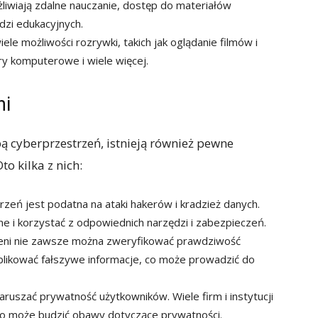
żliwiają zdalne nauczanie, dostęp do materiałów
ędzi edukacyjnych.
le możliwości rozrywki, takich jak oglądanie filmów i
 gry komputerowe i wiele więcej.
ni
bą cyberprzestrzeń, istnieją również pewne
o kilka z nich:
zeń jest podatna na ataki hakerów i kradzież danych.
ne i korzystać z odpowiednich narzędzi i zabezpieczeń.
eni nie zawsze można zweryfikować prawdziwość
publikować fałszywe informacje, co może prowadzić do
ruszać prywatność użytkowników. Wiele firm i instytucji
 co może budzić obawy dotyczące prywatności.