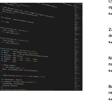
C
o
Re
Z
d
Re
N
n
Re
B
r
Re