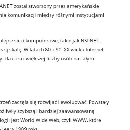
RPANET został stworzony przez amerykańskie
nia komunikacji między różnymi instytucjami
lejne sieci komputerowe, takie jak NSFNET,
ą skalę. W latach 80. i 90. XX wieku Internet
ny dla coraz większej liczby osób na całym
rzeń zaczęła się rozwijać i ewoluować. Powstały
ożliwiły szybszą i bardziej zaawansowaną
logii jest World Wide Web, czyli WWW, które
-Lee w 1989 roku.