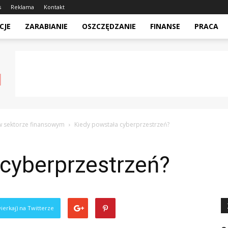
s
Reklama
Kontakt
CJE
ZARABIANIE
OSZCZĘDZANIE
FINANSE
PRACA
w sektorze finansowym
Kiedy powstała cyberprzestrzeń?
 cyberprzestrzeń?
ierkaj) na Twitterze