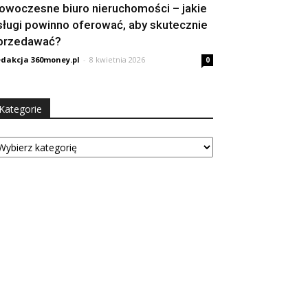
owoczesne biuro nieruchomości – jakie
sługi powinno oferować, aby skutecznie
przedawać?
dakcja 360money.pl
-
8 kwietnia 2026
0
Kategorie
tegorie