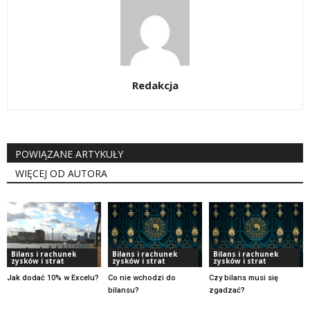
Redakcja
POWIĄZANE ARTYKUŁY
WIĘCEJ OD AUTORA
Bilans i rachunek
Bilans i rachunek
Bilans i rachunek
zysków i strat
zysków i strat
zysków i strat
Jak dodać 10% w Excelu?
Co nie wchodzi do
Czy bilans musi się
bilansu?
zgadzać?