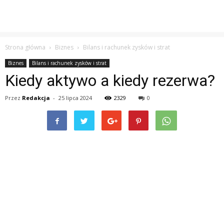
Strona główna
Biznes
Bilans i rachunek zysków i strat
Biznes
Bilans i rachunek zysków i strat
Kiedy aktywo a kiedy rezerwa?
Przez
Redakcja
-
25 lipca 2024
2329
0