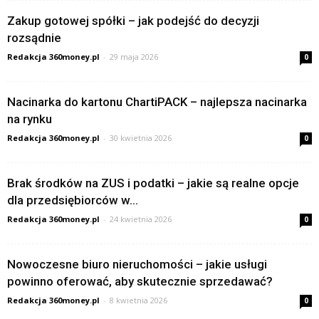
Zakup gotowej spółki – jak podejść do decyzji
rozsądnie
Redakcja 360money.pl
-
29 maja 2026
0
Nacinarka do kartonu ChartiPACK – najlepsza nacinarka
na rynku
Redakcja 360money.pl
-
30 kwietnia 2026
0
Brak środków na ZUS i podatki – jakie są realne opcje
dla przedsiębiorców w...
Redakcja 360money.pl
-
24 kwietnia 2026
0
Nowoczesne biuro nieruchomości – jakie usługi
powinno oferować, aby skutecznie sprzedawać?
Redakcja 360money.pl
-
8 kwietnia 2026
0