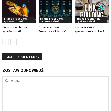
Bilans i rachunek
Bilans i rachunek
Bilans i rachunek
zysków i strat
zysków i strat
zysków i strat
Co to jest rachunek
Gdzie jest wynik
Kto musi złożyć
zysków i strat?
finansowy w bilansie?
sprawozdanie do kas?
BRAK KOMENTARZY
ZOSTAW ODPOWIEDŹ