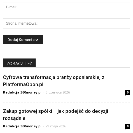
ZOBACZ TEŻ
Cyfrowa transformacja branży oponiarskiej z
PlatformaOpon.pl
Redakcja 360money.pl
-
3 czerwca 2026
0
Zakup gotowej spółki – jak podejść do decyzji
rozsądnie
Redakcja 360money.pl
-
29 maja 2026
0