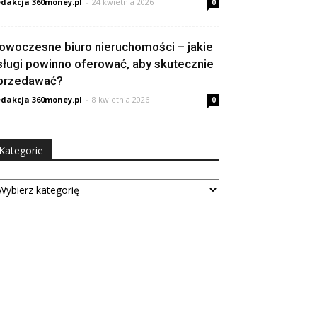
dakcja 360money.pl
-
24 kwietnia 2026
0
owoczesne biuro nieruchomości – jakie
sługi powinno oferować, aby skutecznie
przedawać?
dakcja 360money.pl
-
8 kwietnia 2026
0
Kategorie
tegorie