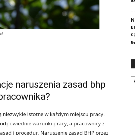
Re
N
u
s
ka?
Re
Ka
cje naruszenia zasad bhp
 pracownika?
ą niezwykle istotne w każdym miejscu pracy.
odpowiednie warunki pracy, a pracownicy z
zasad i procedur. Naruszenie zasad BHP przez