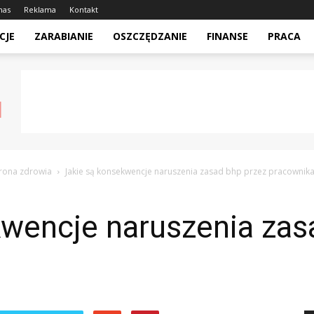
nas
Reklama
Kontakt
CJE
ZARABIANIE
OSZCZĘDZANIE
FINANSE
PRACA
hrona zdrowia
Jakie są konsekwencje naruszenia zasad bhp przez pracownika
kwencje naruszenia zas