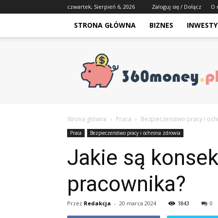
czwartek, Sierpień 6, 2026
Zaloguj się / Dołącz
O 
STRONA GŁÓWNA
BIZNES
INWESTY
Strona główna
Praca
Bezpieczeństwo pracy i oc
Praca
Bezpieczeństwo pracy i ochrona zdrowia
Jakie są konse
pracownika?
Przez
Redakcja
-
20 marca 2024
1843
0