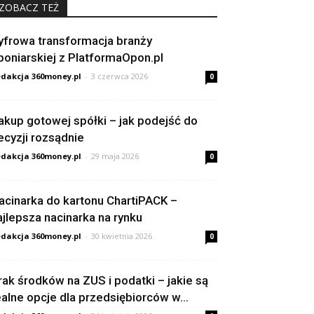
ZOBACZ TEŻ
yfrowa transformacja branży
poniarskiej z PlatformaOpon.pl
dakcja 360money.pl
-
3 czerwca 2026
0
akup gotowej spółki – jak podejść do
ecyzji rozsądnie
dakcja 360money.pl
-
29 maja 2026
0
acinarka do kartonu ChartiPACK –
ajlepsza nacinarka na rynku
dakcja 360money.pl
-
30 kwietnia 2026
0
rak środków na ZUS i podatki – jakie są
ealne opcje dla przedsiębiorców w...