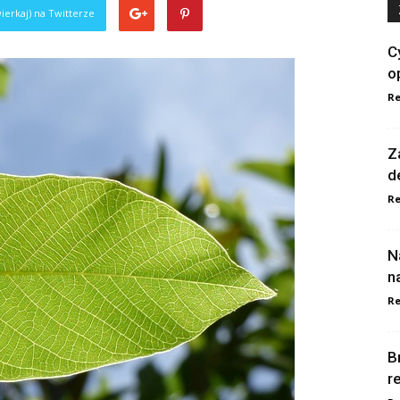
ierkaj) na Twitterze
C
o
Re
Z
d
Re
N
n
Re
B
r