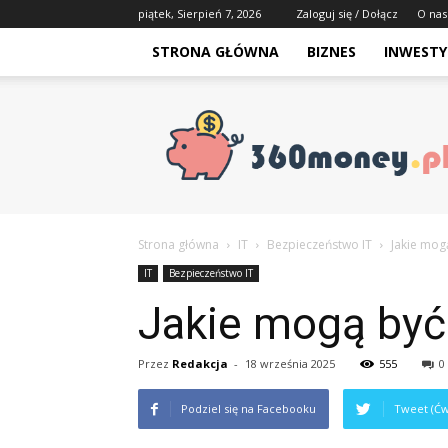
piątek, Sierpień 7, 2026
Zaloguj się / Dołącz
O nas
STRONA GŁÓWNA
BIZNES
INWESTY
Strona główna
IT
Bezpieczeństwo IT
Jakie mog
IT
Bezpieczeństwo IT
Jakie mogą być
Przez
Redakcja
-
18 września 2025
555
0
Podziel się na Facebooku
Tweet (Ćw