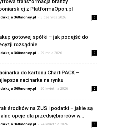
yfrowa transformacja branży
poniarskiej z PlatformaOpon.pl
dakcja 360money.pl
-
3 czerwca 2026
0
akup gotowej spółki – jak podejść do
ecyzji rozsądnie
dakcja 360money.pl
-
29 maja 2026
0
acinarka do kartonu ChartiPACK –
ajlepsza nacinarka na rynku
dakcja 360money.pl
-
30 kwietnia 2026
0
rak środków na ZUS i podatki – jakie są
ealne opcje dla przedsiębiorców w...
dakcja 360money.pl
-
24 kwietnia 2026
0