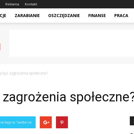
Reklama
Kontakt
CJE
ZARABIANIE
OSZCZĘDZANIE
FINANSE
PRACA
ą być zagrożenia społeczne?
 zagrożenia społeczne
ierkaj) na Twitterze