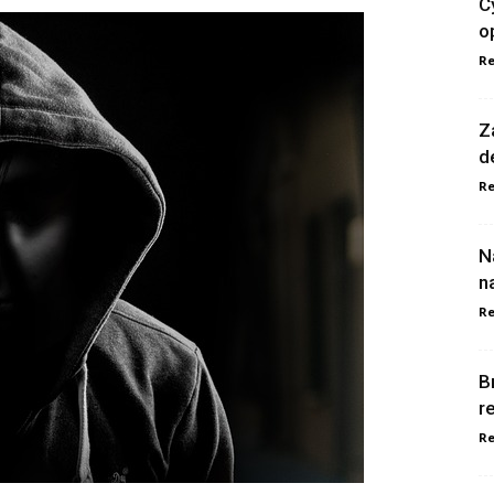
C
o
Re
Z
d
Re
N
n
Re
B
r
Re