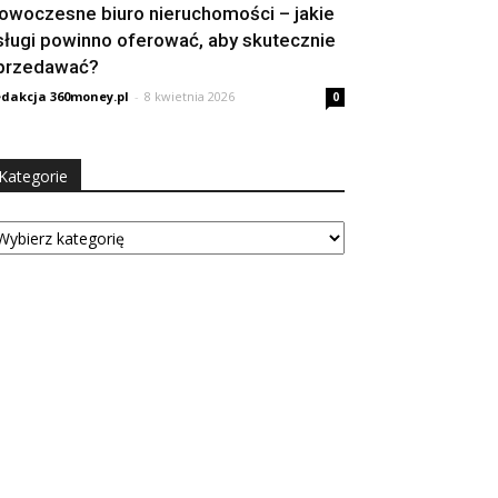
owoczesne biuro nieruchomości – jakie
sługi powinno oferować, aby skutecznie
przedawać?
dakcja 360money.pl
-
8 kwietnia 2026
0
Kategorie
tegorie