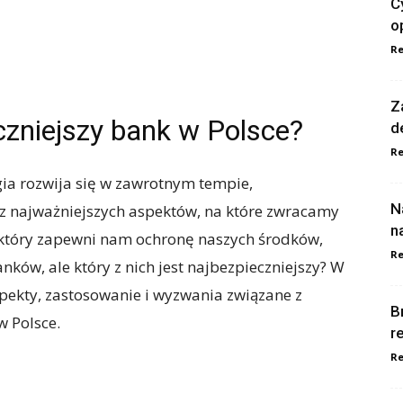
C
o
Re
Z
eczniejszy bank w Polsce?
d
Re
gia rozwija się w zawrotnym tempie,
N
z najważniejszych aspektów, na które zwracamy
n
tóry zapewni nam ochronę naszych środków,
Re
anków, ale który z nich jest najbezpieczniejszy? W
pekty, zastosowanie i wyzwania związane z
B
 Polsce.
r
Re