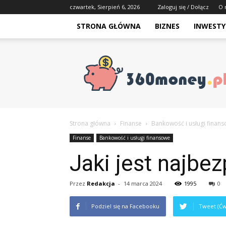
czwartek, Sierpień 6, 2026
Zaloguj się / Dołącz
O 
STRONA GŁÓWNA
BIZNES
INWESTY
Strona główna
Finanse
Bankowość i usługi finan
Finanse
Bankowość i usługi finansowe
Jaki jest najbe
Przez
Redakcja
-
14 marca 2024
1995
0
Podziel się na Facebooku
Tweet (Ćw