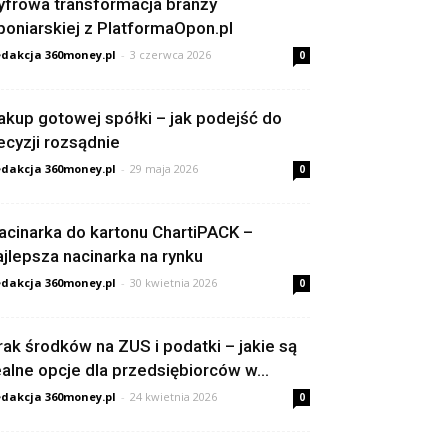
yfrowa transformacja branży
poniarskiej z PlatformaOpon.pl
dakcja 360money.pl
-
3 czerwca 2026
0
akup gotowej spółki – jak podejść do
ecyzji rozsądnie
dakcja 360money.pl
-
29 maja 2026
0
acinarka do kartonu ChartiPACK –
ajlepsza nacinarka na rynku
dakcja 360money.pl
-
30 kwietnia 2026
0
rak środków na ZUS i podatki – jakie są
ealne opcje dla przedsiębiorców w...
dakcja 360money.pl
-
24 kwietnia 2026
0