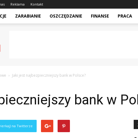
nas
Reklama
Kontakt
CJE
ZARABIANIE
OSZCZĘDZANIE
FINANSE
PRACA
sowe
Jaki jest najbezpieczniejszy bank w Polsce?
zpieczniejszy bank w Po
ierkaj) na Twitterze