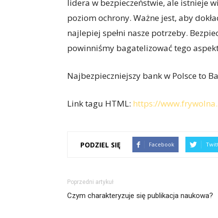
lidera w bezpieczeństwie, ale istnieje 
poziom ochrony. Ważne jest, aby dokład
najlepiej spełni nasze potrzeby. Bezpie
powinniśmy bagatelizować tego aspek
Najbezpieczniejszy bank w Polsce to B
Link tagu HTML:
https://www.frywolna.
PODZIEL SIĘ
Facebook
Twit
Poprzedni artykuł
Czym charakteryzuje się publikacja naukowa?