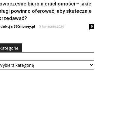
owoczesne biuro nieruchomości – jakie
sługi powinno oferować, aby skutecznie
przedawać?
dakcja 360money.pl
-
8 kwietnia 2026
0
Kategorie
tegorie