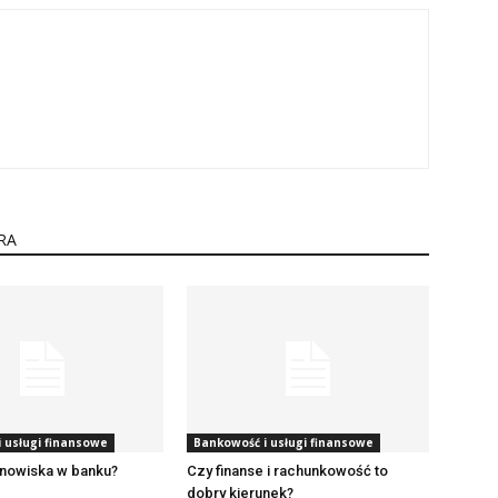
RA
 usługi finansowe
Bankowość i usługi finansowe
anowiska w banku?
Czy finanse i rachunkowość to
dobry kierunek?