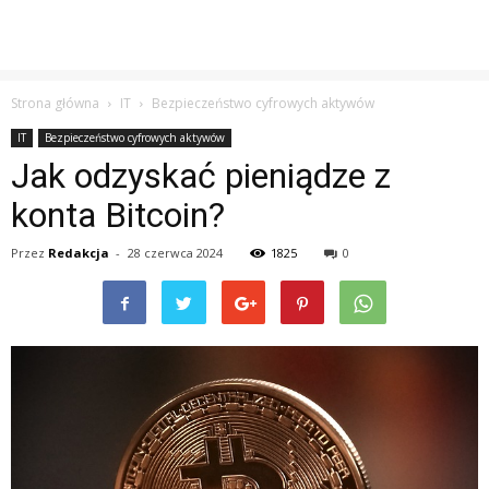
Strona główna
IT
Bezpieczeństwo cyfrowych aktywów
IT
Bezpieczeństwo cyfrowych aktywów
Jak odzyskać pieniądze z
konta Bitcoin?
Przez
Redakcja
-
28 czerwca 2024
1825
0