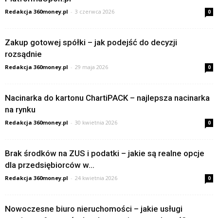
Redakcja 360money.pl
-
3 czerwca 2026
0
Zakup gotowej spółki – jak podejść do decyzji
rozsądnie
Redakcja 360money.pl
-
29 maja 2026
0
Nacinarka do kartonu ChartiPACK – najlepsza nacinarka
na rynku
Redakcja 360money.pl
-
30 kwietnia 2026
0
Brak środków na ZUS i podatki – jakie są realne opcje
dla przedsiębiorców w...
Redakcja 360money.pl
-
24 kwietnia 2026
0
Nowoczesne biuro nieruchomości – jakie usługi