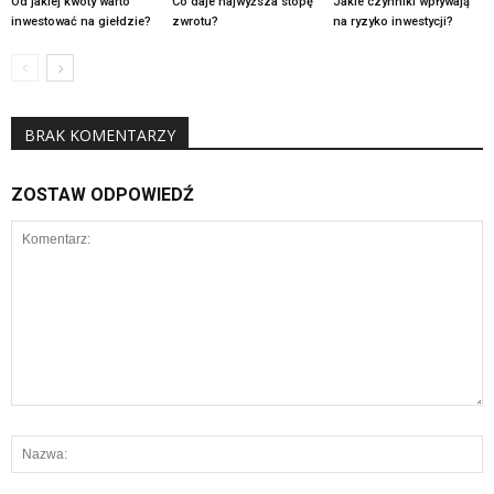
Od jakiej kwoty warto
Co daje najwyższa stopę
Jakie czynniki wpływają
inwestować na giełdzie?
zwrotu?
na ryzyko inwestycji?
BRAK KOMENTARZY
ZOSTAW ODPOWIEDŹ