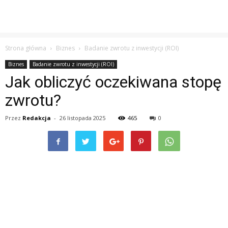
Strona główna
Biznes
Badanie zwrotu z inwestycji (ROI)
Biznes
Badanie zwrotu z inwestycji (ROI)
Jak obliczyć oczekiwana stopę
zwrotu?
Przez
Redakcja
-
26 listopada 2025
465
0