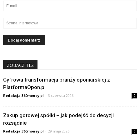
ZOBACZ TEŻ
Cyfrowa transformacja branży oponiarskiej z
PlatformaOpon.pl
Redakcja 360money.pl
-
3 czerwca 2026
0
Zakup gotowej spółki – jak podejść do decyzji
rozsądnie
Redakcja 360money.pl
-
29 maja 2026
0