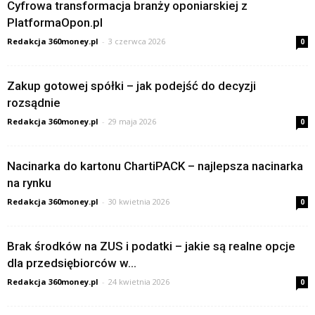
Cyfrowa transformacja branży oponiarskiej z
PlatformaOpon.pl
Redakcja 360money.pl
-
3 czerwca 2026
0
Zakup gotowej spółki – jak podejść do decyzji
rozsądnie
Redakcja 360money.pl
-
29 maja 2026
0
Nacinarka do kartonu ChartiPACK – najlepsza nacinarka
na rynku
Redakcja 360money.pl
-
30 kwietnia 2026
0
Brak środków na ZUS i podatki – jakie są realne opcje
dla przedsiębiorców w...
Redakcja 360money.pl
-
24 kwietnia 2026
0