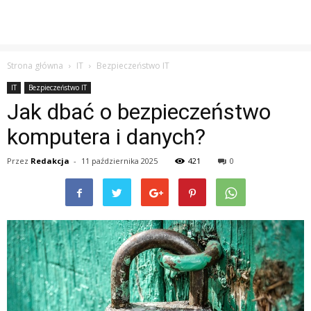
Strona główna
IT
Bezpieczeństwo IT
IT
Bezpieczeństwo IT
Jak dbać o bezpieczeństwo
komputera i danych?
Przez
Redakcja
-
11 października 2025
421
0