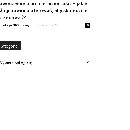
owoczesne biuro nieruchomości – jakie
sługi powinno oferować, aby skutecznie
przedawać?
dakcja 360money.pl
-
8 kwietnia 2026
0
Kategorie
tegorie