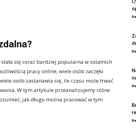
C
o
Re
Z
 zdalna?
d
Re
 stała się coraz bardziej popularna w ostatnich
N
ożliwością pracy online, wiele osób zaczęło
n
wiele osób zastanawia się, ile czasu może trwać
Re
wyzwania. W tym artykule przeanalizujemy różne
zrozumieć, jak długo można pracować w tym
B
r
Re