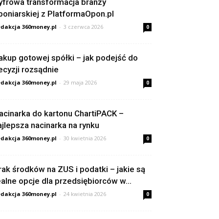
yfrowa transformacja branży
poniarskiej z PlatformaOpon.pl
dakcja 360money.pl
-
3 czerwca 2026
0
akup gotowej spółki – jak podejść do
ecyzji rozsądnie
dakcja 360money.pl
-
29 maja 2026
0
acinarka do kartonu ChartiPACK –
ajlepsza nacinarka na rynku
dakcja 360money.pl
-
30 kwietnia 2026
0
rak środków na ZUS i podatki – jakie są
ealne opcje dla przedsiębiorców w...
dakcja 360money.pl
-
24 kwietnia 2026
0