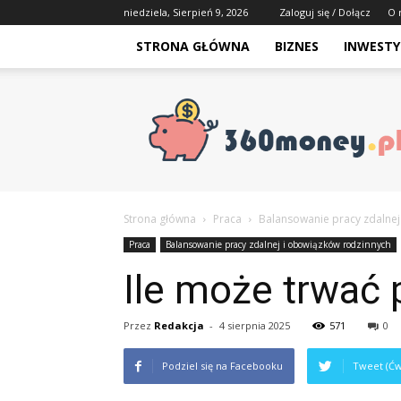
niedziela, Sierpień 9, 2026
Zaloguj się / Dołącz
O 
STRONA GŁÓWNA
BIZNES
INWESTY
Strona główna
Praca
Balansowanie pracy zdalnej
Praca
Balansowanie pracy zdalnej i obowiązków rodzinnych
Ile może trwać 
Przez
Redakcja
-
4 sierpnia 2025
571
0
Podziel się na Facebooku
Tweet (Ćw