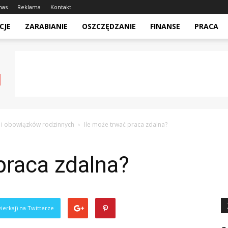
nas
Reklama
Kontakt
CJE
ZARABIANIE
OSZCZĘDZANIE
FINANSE
PRACA
 i obowiązków rodzinnych
Ile może trwać praca zdalna?
praca zdalna?
ierkaj) na Twitterze