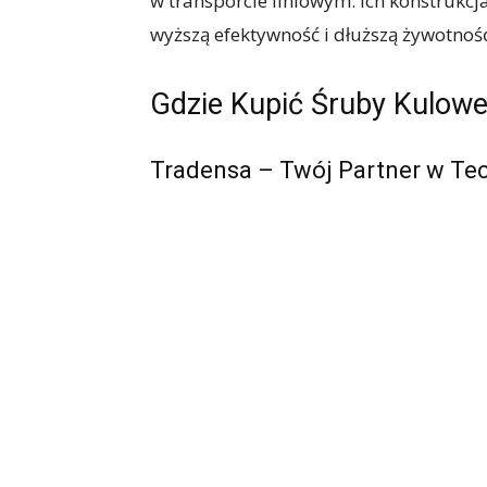
w transporcie liniowym. Ich konstrukcj
wyższą efektywność i dłuższą żywotnoś
Gdzie Kupić Śruby Kulow
Tradensa – Twój Partner w Te