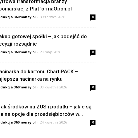
yfrowa transformacja branży
poniarskiej z PlatformaOpon.pl
dakcja 360money.pl
-
3 czerwca 2026
0
akup gotowej spółki – jak podejść do
ecyzji rozsądnie
dakcja 360money.pl
-
29 maja 2026
0
acinarka do kartonu ChartiPACK –
ajlepsza nacinarka na rynku
dakcja 360money.pl
-
30 kwietnia 2026
0
rak środków na ZUS i podatki – jakie są
ealne opcje dla przedsiębiorców w...
dakcja 360money.pl
-
24 kwietnia 2026
0