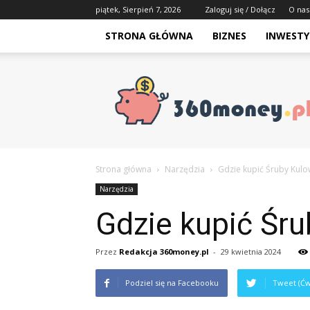
piątek, Sierpień 7, 2026
Zaloguj się / Dołącz
O nas
STRONA GŁÓWNA
BIZNES
INWESTY
Strona główna
Narzędzia
Gdzie kupić Śruby Kulo
Narzędzia
Gdzie kupić Śr
Przez
Redakcja 360money.pl
-
29 kwietnia 2024
Podziel się na Facebooku
Tweet (Ćw