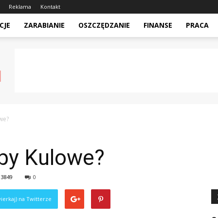
Reklama
Kontakt
CJE
ZARABIANIE
OSZCZĘDZANIE
FINANSE
PRACA
we?
uby Kulowe?
3849
0
ierkaj) na Twitterze