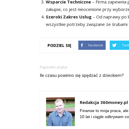
Wsparcie Techniczne
– Firma zapewnia 
zakupie, co jest nieocenione przy wybo
Szeroki Zakres Usług
– Od naprawy po 
wszystkie potrzeby związane ze śrubami 
PODZIEL SIĘ
Facebook
Twit
Poprzedni artykuł
Ile czasu powinno się spędzać z dzieckiem?
Redakcja 360money.pl
Finanse to moja praca, ale
10 lat i ciągle odkrywam c