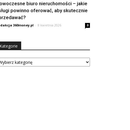
owoczesne biuro nieruchomości – jakie
sługi powinno oferować, aby skutecznie
przedawać?
dakcja 360money.pl
-
8 kwietnia 2026
0
Kategorie
tegorie