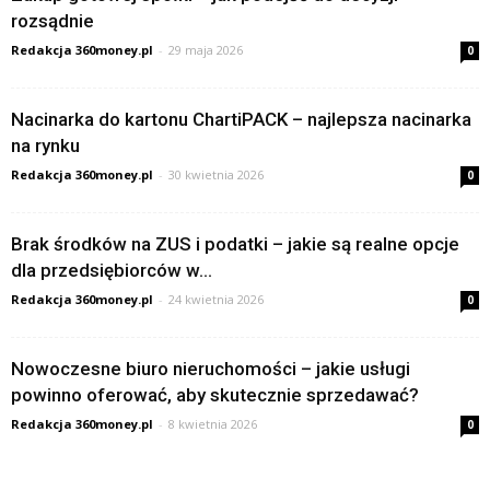
rozsądnie
Redakcja 360money.pl
-
29 maja 2026
0
Nacinarka do kartonu ChartiPACK – najlepsza nacinarka
na rynku
Redakcja 360money.pl
-
30 kwietnia 2026
0
Brak środków na ZUS i podatki – jakie są realne opcje
dla przedsiębiorców w...
Redakcja 360money.pl
-
24 kwietnia 2026
0
Nowoczesne biuro nieruchomości – jakie usługi
powinno oferować, aby skutecznie sprzedawać?
Redakcja 360money.pl
-
8 kwietnia 2026
0