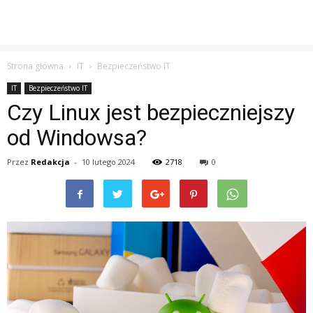
Strona główna
IT
Bezpieczeństwo IT
IT
Bezpieczeństwo IT
Czy Linux jest bezpieczniejszy
od Windowsa?
Przez
Redakcja
-
10 lutego 2024
2718
0