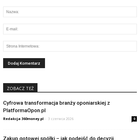
ZOBACZ TEŻ
Cyfrowa transformacja branży oponiarskiej z
PlatformaOpon.pl
Redakcja 360money.pl
-
3 czerwca 2026
0
Zakup gotowej spółki – jak podejść do decyzji