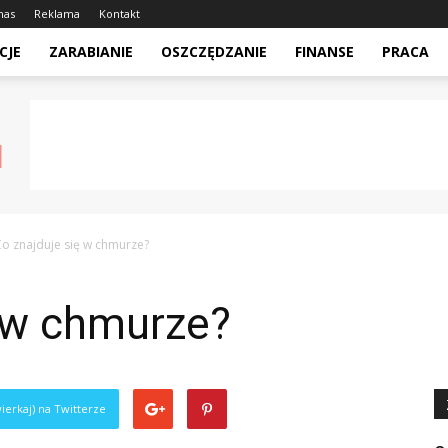
nas
Reklama
Kontakt
CJE
ZARABIANIE
OSZCZĘDZANIE
FINANSE
PRACA
o znajduje się w chmurze?
ę w chmurze?
ierkaj) na Twitterze