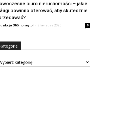
owoczesne biuro nieruchomości – jakie
sługi powinno oferować, aby skutecznie
przedawać?
dakcja 360money.pl
-
8 kwietnia 2026
0
Kategorie
tegorie