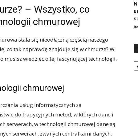
N
urze? – Wszystko, co
u
s
hnologii chmurowej
Re
murowa stała się nieodłączną częścią naszego
się, co tak naprawdę znajduje się w chmurze? W
o musisz wiedzieć o tej fascynującej technologii,
Ka
nologii chmurowej
czania usług informatycznych za
stwie do tradycyjnych metod, w których dane i
ch serwerach, w technologii chmurowej dane są
nych serwerach, zwanych centralkami danych.