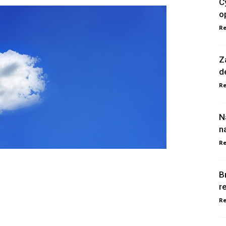
C
o
Re
Z
d
Re
N
n
Re
B
r
Re