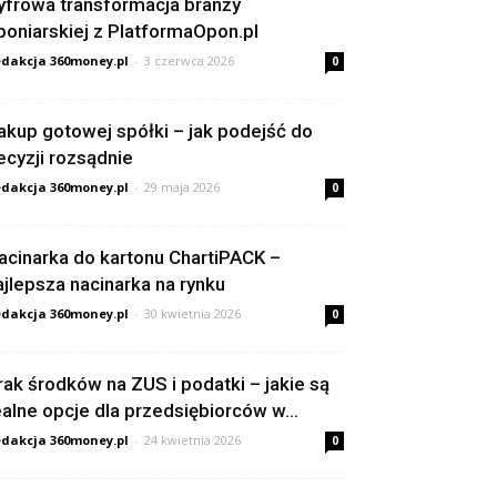
yfrowa transformacja branży
poniarskiej z PlatformaOpon.pl
dakcja 360money.pl
-
3 czerwca 2026
0
akup gotowej spółki – jak podejść do
ecyzji rozsądnie
dakcja 360money.pl
-
29 maja 2026
0
acinarka do kartonu ChartiPACK –
ajlepsza nacinarka na rynku
dakcja 360money.pl
-
30 kwietnia 2026
0
rak środków na ZUS i podatki – jakie są
ealne opcje dla przedsiębiorców w...
dakcja 360money.pl
-
24 kwietnia 2026
0