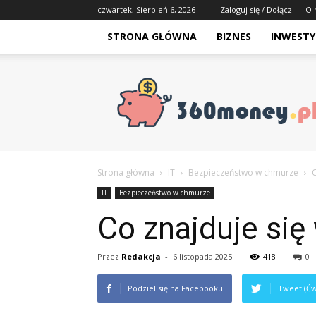
czwartek, Sierpień 6, 2026
Zaloguj się / Dołącz
O 
STRONA GŁÓWNA
BIZNES
INWESTY
Strona główna
IT
Bezpieczeństwo w chmurze
C
IT
Bezpieczeństwo w chmurze
Co znajduje si
Przez
Redakcja
-
6 listopada 2025
418
0
Podziel się na Facebooku
Tweet (Ćw