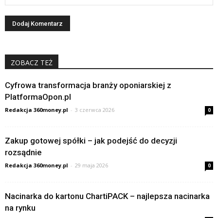
ZOBACZ TEŻ
Cyfrowa transformacja branży oponiarskiej z
PlatformaOpon.pl
Redakcja 360money.pl
-
3 czerwca 2026
0
Zakup gotowej spółki – jak podejść do decyzji
rozsądnie
Redakcja 360money.pl
-
29 maja 2026
0
Nacinarka do kartonu ChartiPACK – najlepsza nacinarka
na rynku