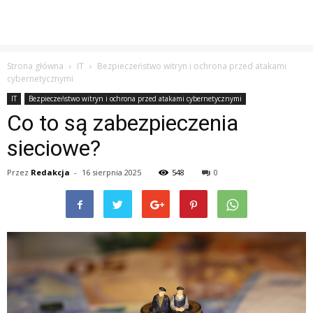
Strona główna
IT
Bezpieczeństwo witryn i ochrona przed atakami
cybernetycznymi
IT
Bezpieczeństwo witryn i ochrona przed atakami cybernetycznymi
Co to są zabezpieczenia
sieciowe?
Przez
Redakcja
-
16 sierpnia 2025
548
0