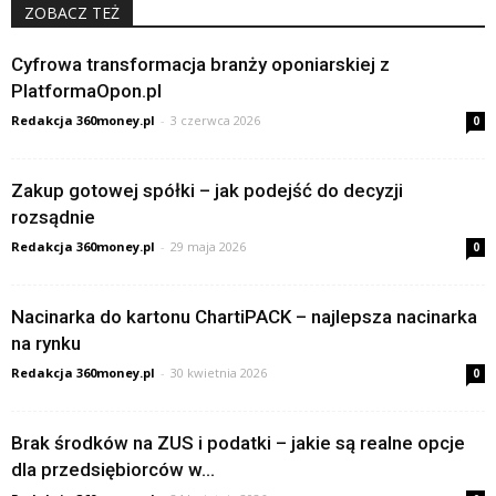
ZOBACZ TEŻ
Cyfrowa transformacja branży oponiarskiej z
PlatformaOpon.pl
Redakcja 360money.pl
-
3 czerwca 2026
0
Zakup gotowej spółki – jak podejść do decyzji
rozsądnie
Redakcja 360money.pl
-
29 maja 2026
0
Nacinarka do kartonu ChartiPACK – najlepsza nacinarka
na rynku
Redakcja 360money.pl
-
30 kwietnia 2026
0
Brak środków na ZUS i podatki – jakie są realne opcje
dla przedsiębiorców w...