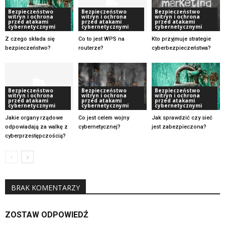
Bezpieczeństwo
Bezpieczeństwo
Bezpieczeństwo
witryn i ochrona
witryn i ochrona
witryn i ochrona
przed atakami
przed atakami
przed atakami
cybernetycznymi
cybernetycznymi
cybernetycznymi
Z czego składa się
Co to jest WPS na
Kto przyjmuje strategie
bezpieczeństwo?
routerze?
cyberbezpieczeństwa?
Bezpieczeństwo
Bezpieczeństwo
Bezpieczeństwo
witryn i ochrona
witryn i ochrona
witryn i ochrona
przed atakami
przed atakami
przed atakami
cybernetycznymi
cybernetycznymi
cybernetycznymi
Jakie organy rządowe
Co jest celem wojny
Jak sprawdzić czy sieć
odpowiadają za walkę z
cybernetycznej?
jest zabezpieczona?
cyberprzestępczością?
BRAK KOMENTARZY
ZOSTAW ODPOWIEDŹ