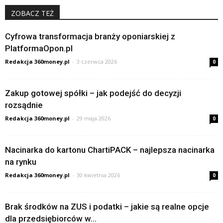
ZOBACZ TEŻ
Cyfrowa transformacja branży oponiarskiej z
PlatformaOpon.pl
Redakcja 360money.pl
-
3 czerwca 2026
0
Zakup gotowej spółki – jak podejść do decyzji
rozsądnie
Redakcja 360money.pl
-
29 maja 2026
0
Nacinarka do kartonu ChartiPACK – najlepsza nacinarka
na rynku
Redakcja 360money.pl
-
30 kwietnia 2026
0
Brak środków na ZUS i podatki – jakie są realne opcje
dla przedsiębiorców w...