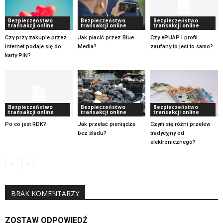
Bezpieczeństwo
Bezpieczeństwo
Bezpieczeństwo
transakcji online
transakcji online
transakcji online
Czy przy zakupie przez
Jak płacić przez Blue
Czy ePUAP i profil
internet podaje się do
Media?
zaufany to jest to samo?
karty PIN?
Bezpieczeństwo
Bezpieczeństwo
Bezpieczeństwo
transakcji online
transakcji online
transakcji online
Po co jest RDK?
Jak przelać pieniądze
Czym się różni przelew
bez śladu?
tradycyjny od
elektronicznego?
BRAK KOMENTARZY
ZOSTAW ODPOWIEDŹ