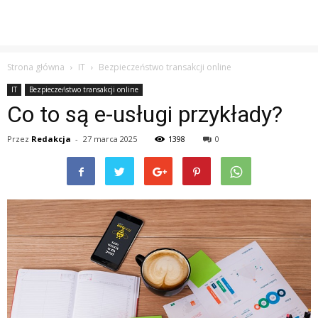
Strona główna
IT
Bezpieczeństwo transakcji online
IT
Bezpieczeństwo transakcji online
Co to są e-usługi przykłady?
Przez
Redakcja
-
27 marca 2025
1398
0