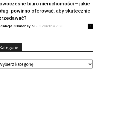
owoczesne biuro nieruchomości – jakie
sługi powinno oferować, aby skutecznie
przedawać?
dakcja 360money.pl
-
8 kwietnia 2026
0
Kategorie
tegorie