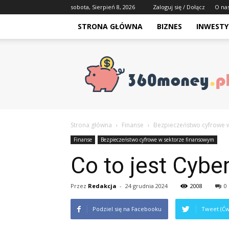
sobota, Sierpień 8, 2026
Zaloguj się / Dołącz
O na
STRONA GŁÓWNA
BIZNES
INWESTY
Strona główna
Finanse
Bezpieczeństwo cyfrowe 
Finanse
Bezpieczeństwo cyfrowe w sektorze finansowym
Co to jest Cybe
Przez
Redakcja
-
24 grudnia 2024
2008
0
Podziel się na Facebooku
Tweet (Ćw