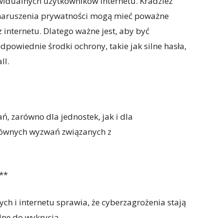
widualnych użytkowników internetu. Kradzież
 naruszenia prywatności mogą mieć poważne
 internetu. Dlatego ważne jest, aby być
owiednie środki ochrony, takie jak silne hasła,
ll.
, zarówno dla jednostek, jak i dla
 głównych wyzwań związanych z
**
ych i internetu sprawia, że cyberzagrożenia stają
dne do wykrycia