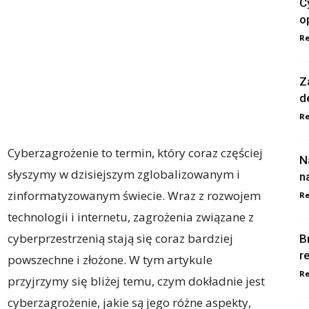
C
o
Re
Z
d
Re
Cyberzagrożenie to termin, który coraz częściej
N
słyszymy w dzisiejszym zglobalizowanym i
n
zinformatyzowanym świecie. Wraz z rozwojem
Re
technologii i internetu, zagrożenia związane z
cyberprzestrzenią stają się coraz bardziej
B
r
powszechne i złożone. W tym artykule
Re
przyjrzymy się bliżej temu, czym dokładnie jest
cyberzagrożenie, jakie są jego różne aspekty,