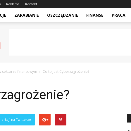
s
Reklama
Kontakt
CJE
ZARABIANIE
OSZCZĘDZANIE
FINANSE
PRACA
w sektorze finansowym
Co to jest Cyberzagrożenie?
rzagrożenie?
ierkaj) na Twitterze