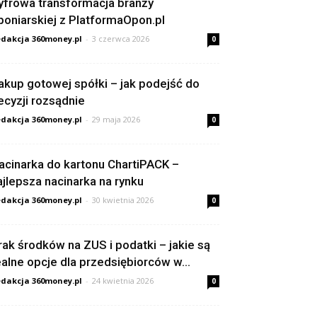
yfrowa transformacja branży
poniarskiej z PlatformaOpon.pl
dakcja 360money.pl
-
3 czerwca 2026
0
akup gotowej spółki – jak podejść do
ecyzji rozsądnie
dakcja 360money.pl
-
29 maja 2026
0
acinarka do kartonu ChartiPACK –
ajlepsza nacinarka na rynku
dakcja 360money.pl
-
30 kwietnia 2026
0
rak środków na ZUS i podatki – jakie są
ealne opcje dla przedsiębiorców w...
dakcja 360money.pl
-
24 kwietnia 2026
0