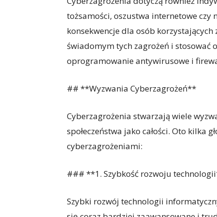
Cyberzagrożenia dotyczą również indy
tożsamości, oszustwa internetowe czy
konsekwencje dla osób korzystających z
świadomym tych zagrożeń i stosować odp
oprogramowanie antywirusowe i firewa
## **Wyzwania Cyberzagrożeń**
Cyberzagrożenia stwarzają wiele wyzwań
społeczeństwa jako całości. Oto kilka
cyberzagrożeniami:
### **1. Szybkość rozwoju technologii
Szybki rozwój technologii informatyczn
się coraz bardziej zaawansowane i tru