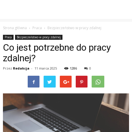
Strona główna
Praca
Bezpieczeństwo w pracy zdalnej
Praca
Bezpieczeństwo w pracy zdalnej
Co jest potrzebne do pracy
zdalnej?
Przez
Redakcja
-
11 marca 2025
1286
0