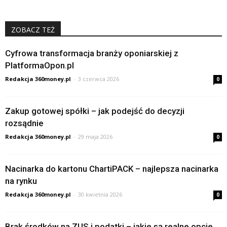
ZOBACZ TEŻ
Cyfrowa transformacja branży oponiarskiej z
PlatformaOpon.pl
Redakcja 360money.pl
-
3 czerwca 2026
0
Zakup gotowej spółki – jak podejść do decyzji
rozsądnie
Redakcja 360money.pl
-
29 maja 2026
0
Nacinarka do kartonu ChartiPACK – najlepsza nacinarka
na rynku
Redakcja 360money.pl
-
30 kwietnia 2026
0
Brak środków na ZUS i podatki – jakie są realne opcje