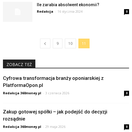
Ile zarabia absolwent ekonomii?
Redakcja
-
16 stycznia 2024
0
9
10
11
ZOBACZ TEŻ
Cyfrowa transformacja branży oponiarskiej z
PlatformaOpon.pl
Redakcja 360money.pl
-
3 czerwca 2026
0
Zakup gotowej spółki – jak podejść do decyzji
rozsądnie
Redakcja 360money.pl
-
29 maja 2026
0