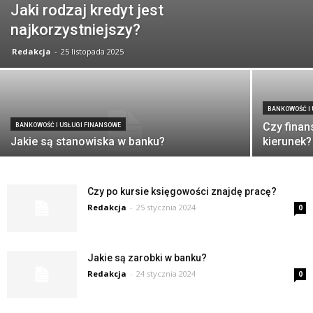
Jaki rodzaj kredyt jest
najkorzystniejszy?
Redakcja
-
25 listopada 2025
BANKOWOŚĆ I
Czy finan
BANKOWOŚĆ I USŁUGI FINANSOWE
Jakie są stanowiska w banku?
kierunek?
Czy po kursie księgowości znajdę pracę?
Redakcja
-
25 stycznia 2024
0
Jakie są zarobki w banku?
Redakcja
-
24 stycznia 2024
0